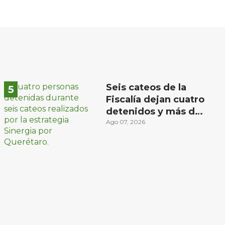
Seis cateos de la
Fiscalía dejan cuatro
detenidos y más de
mil dosis
Ago 07, 2026
aseguradas en
Querétaro