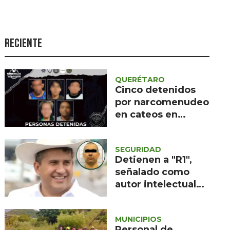
Seguridad
Ciencia y
tecnología
Reciente
Política
Turismo
QUERÉTARO
Cinco detenidos
Asuntos Sociales
por narcomenudeo
en cateos en
Estilo de vida
Cadereyta y
Opinión
Ezequiel Montes
SEGURIDAD
Detienen a "R1",
señalado como
autor intelectual
del homicidio de
Manzo
MUNICIPIOS
Personal de