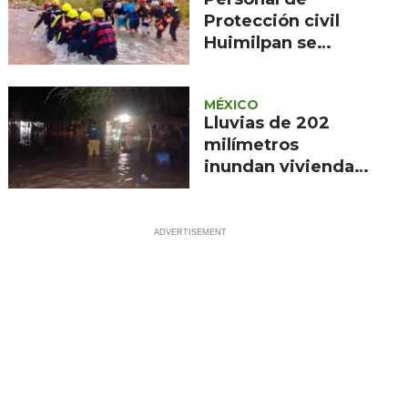
Protección civil
Huimilpan se
capacita en
rescate acuático
MÉXICO
Lluvias de 202
milímetros
inundan viviendas
en Mocorito y
Guasave