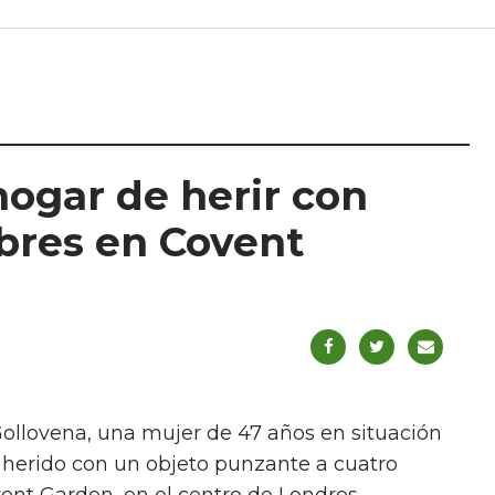
hogar de herir con
mbres en Covent
Gollovena, una mujer de 47 años en situación
r herido con un objeto punzante a cuatro
vent Garden, en el centro de Londres,