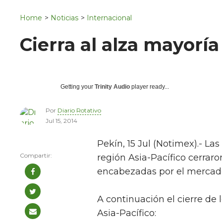
Navigation
San Juan del Río
Home
>
Noticias
>
Internacional
Municipios
Cierra al alza mayoría
Getting your
Trinity Audio
player ready...
Por
Diario Rotativo
Jul 15, 2014
Pekín, 15 Jul (Notimex).- Las
región Asia-Pacífico cerrar
encabezadas por el mercado
A continuación el cierre de 
Asia-Pacífico: