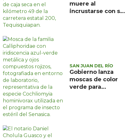
muere al
incrustarse con su
camioneta bajo un
tráiler en la
carretera estatal
200, en
Tequisquiapan
SAN JUAN DEL RÍO
Gobierno lanza
moscas de color
verde para
combatir el
gusano
barrenador: no las
mates