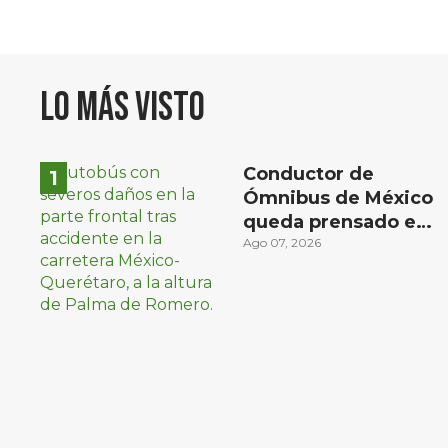
Lo más visto
Conductor de
Ómnibus de México
queda prensado en
choque con
Ago 07, 2026
materialista en San
Juan del Río