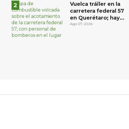
Vuelca tráiler en la
carretera federal 57
en Querétaro; hay
derrame de
Ago 07, 2026
combustible
controlado, sin
lesionados