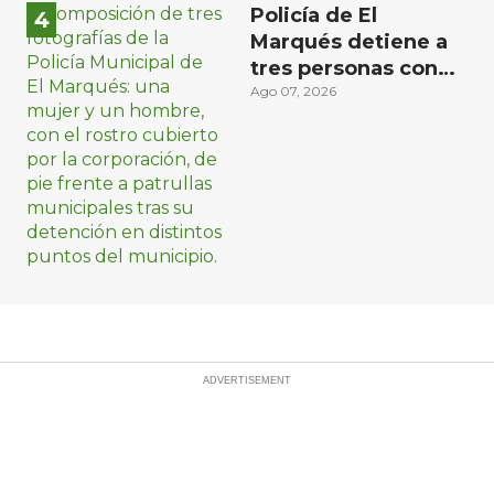
Policía de El
Marqués detiene a
tres personas con
distintos narcóticos
Ago 07, 2026