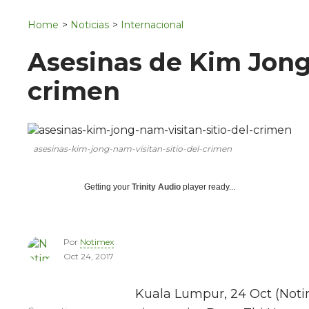
Navigation
San Juan del Río
Home
>
Noticias
>
Internacional
Municipios
Asesinas de Kim Jong-
crimen
asesinas-kim-jong-nam-visitan-sitio-del-crimen
Getting your
Trinity Audio
player ready...
Por
Notimex
Oct 24, 2017
Kuala Lumpur, 24 Oct (Notime