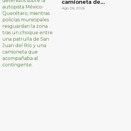
camioneta de
peregrinos ciclistas
Ago 06, 2026
en la autopista
México-Querétaro