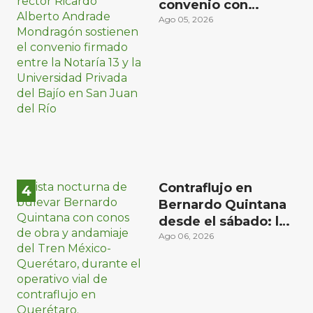
convenio con
Universidad Privada
Ago 05, 2026
del Bajío para recibir
estudiantes en
prácticas
Contraflujo en
Bernardo Quintana
desde el sábado: la
etapa más compleja
Ago 06, 2026
del operativo vial