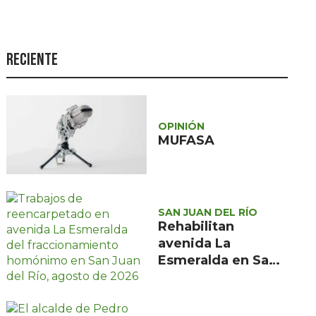
Seguridad
Ciencia y
tecnología
Reciente
Política
Turismo
OPINIÓN
Asuntos Sociales
MUFASA
Estilo de vida
Opinión
SAN JUAN DEL RÍO
Rehabilitan
avenida La
Esmeralda en San
Juan del Río tras 15
años sin
mantenimiento