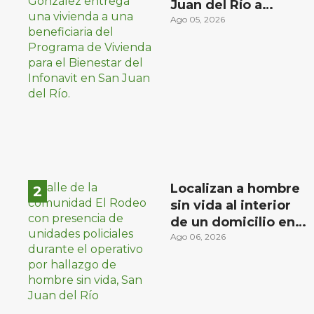
Juan del Río a
familias de bajos
Ago 05, 2026
ingresos
Localizan a hombre
sin vida al interior
de un domicilio en
la comunidad El
Ago 06, 2026
Rodeo, San Juan del
Río