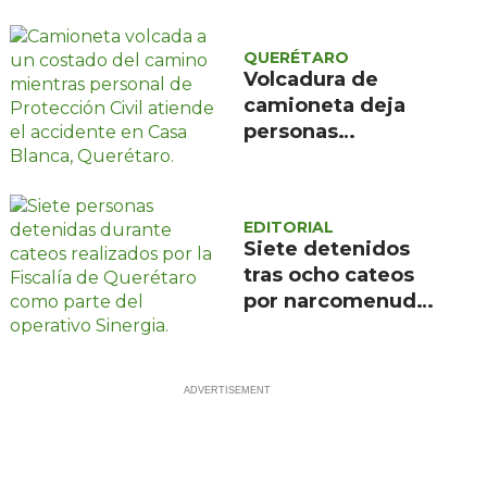
aniversario de su
fundación con
QUERÉTARO
música y talleres
Volcadura de
comunitarios
camioneta deja
personas
lesionadas en Casa
Blanca, Querétaro
EDITORIAL
Siete detenidos
tras ocho cateos
por narcomenudeo
en Querétaro y
Corregidora