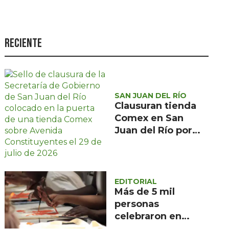
Seguridad
Ciencia y
tecnología
Reciente
Política
Turismo
SAN JUAN DEL RÍO
Asuntos Sociales
Clausuran tienda
Estilo de vida
Comex en San
Juan del Río por
Opinión
presunta
irregularidad en
Protección Civil
EDITORIAL
Más de 5 mil
personas
celebraron en
Querétaro el 495