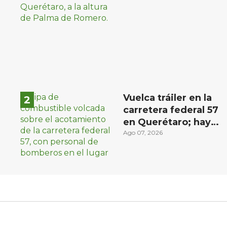
materialista en San
Juan del Río
Vuelca tráiler en la
carretera federal 57
en Querétaro; hay
derrame de
Ago 07, 2026
combustible
controlado, sin
lesionados