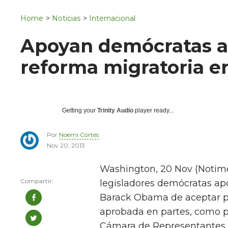
Navigation
San Juan del Río
Home
>
Noticias
>
Internacional
Municipios
Apoyan demócratas 
reforma migratoria e
Getting your
Trinity Audio
player ready...
Por
Noemi Cortés
Nov 20, 2013
Washington, 20 Nov (Notime
legisladores demócratas apo
Barack Obama de aceptar po
aprobada en partes, como p
Cámara de Representantes.