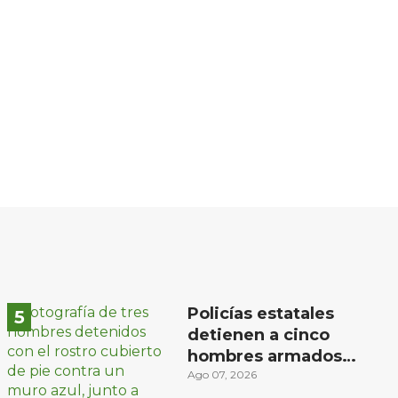
Policías estatales
detienen a cinco
hombres armados
en Puebla capital
Ago 07, 2026