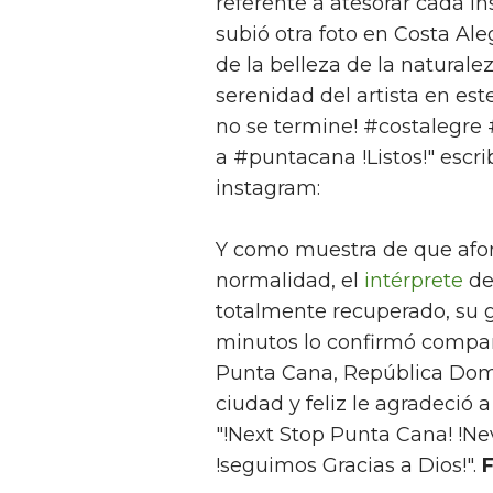
referente a atesorar cada in
subió otra foto en Costa Al
de la belleza de la naturale
serenidad del artista en es
no se termine! #costalegre 
a #puntacana !Listos!" escri
instagram:
Y como muestra de que afor
normalidad, el
intérprete
de
totalmente recuperado, su 
minutos lo confirmó compar
Punta Cana, República Domi
ciudad y feliz le agradeció 
"!Next Stop Punta Cana! !Ne
!seguimos Gracias a Dios!".