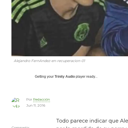
Alejandro FernAndez-en-recuperacion-01
Getting your
Trinity Audio
player ready...
Por
Redacción
Jun 11, 2016
Todo parece indicar que Al