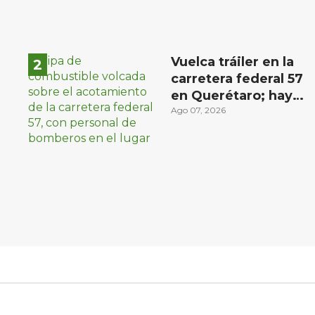
Vuelca tráiler en la
carretera federal 57
en Querétaro; hay
derrame de
Ago 07, 2026
combustible
controlado, sin
lesionados