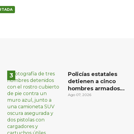
RTADA
Policías estatales
detienen a cinco
hombres armados
en Puebla capital
Ago 07, 2026