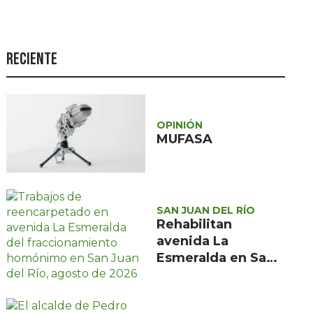
Seguridad
Ciencia y
tecnología
Reciente
Política
Turismo
OPINIÓN
Asuntos Sociales
MUFASA
Estilo de vida
Opinión
SAN JUAN DEL RÍO
Rehabilitan
avenida La
Esmeralda en San
Juan del Río tras 15
años sin
mantenimiento