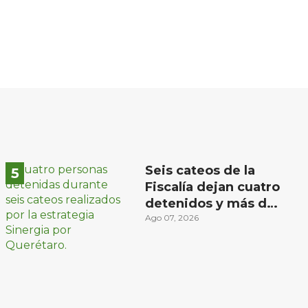
Seis cateos de la
Fiscalía dejan cuatro
detenidos y más de
mil dosis
Ago 07, 2026
aseguradas en
Querétaro