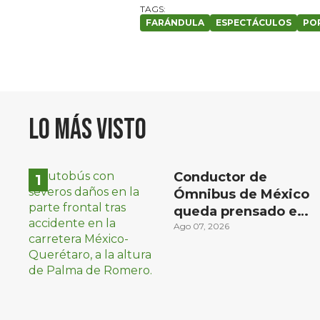
FARÁNDULA
ESPECTÁCULOS
PO
Lo más visto
Conductor de
Ómnibus de México
queda prensado en
choque con
Ago 07, 2026
materialista en San
Juan del Río