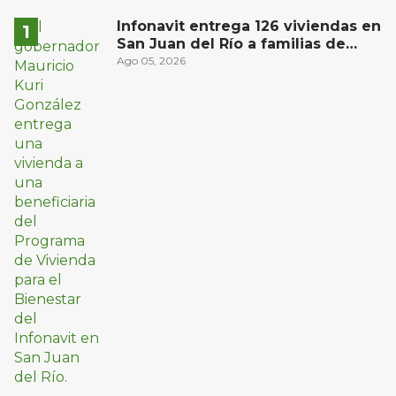
Infonavit entrega 126 viviendas en
San Juan del Río a familias de
bajos ingresos
Ago 05, 2026