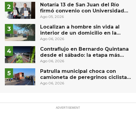
Notaría 13 de San Juan del Río
firmó convenio con Universidad
Privada del Bajío para recibir
Ago 05, 2026
estudiantes en prácticas
Localizan a hombre sin vida al
interior de un domicilio en la
comunidad El Rodeo, San Juan del
Ago 06, 2026
Río
Contraflujo en Bernardo Quintana
desde el sábado: la etapa más
compleja del operativo vial
Ago 06, 2026
Patrulla municipal choca con
camioneta de peregrinos ciclistas
en la autopista México-Querétaro
Ago 06, 2026