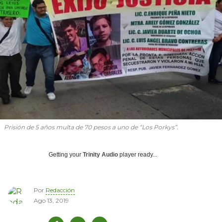
Prisión de 5 años multa de 70 pesos a uno de “Los Porkys”.
Getting your
Trinity Audio
player ready...
Por
Redacción
Ago 13, 2019