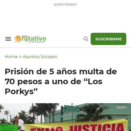
Skip
to
content
SUSCRIBIRME
Search
Buscar
&
Section
Navigation
Home
>
Asuntos Sociales
Prisión de 5 años multa de
70 pesos a uno de “Los
Porkys”