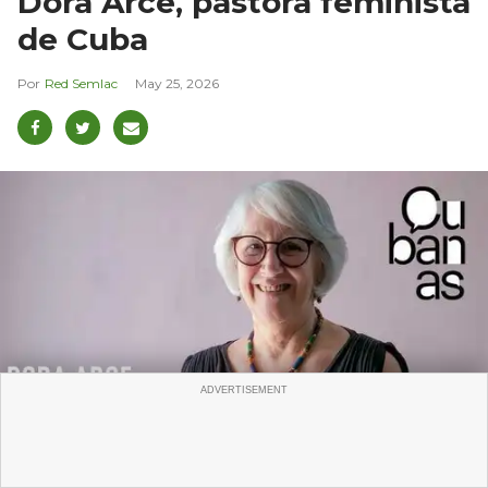
Dora Arce, pastora feminista
de Cuba
Red Semlac
May 25, 2026
Pastora cubana Dora Arce: fe feminista frente al miedo.
Foto:
Ilustrativa/ (
depositphotos
)