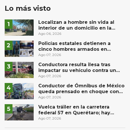
Lo más visto
Localizan a hombre sin vida al
interior de un domicilio en la
comunidad El Rodeo, San Juan del
Ago 06, 2026
Río
Policías estatales detienen a
cinco hombres armados en
Puebla capital
Ago 07, 2026
Conductora resulta ilesa tras
impactar su vehículo contra un
muro en Huimilpan
Ago 07, 2026
Conductor de Ómnibus de México
queda prensado en choque con
materialista en San Juan del Río
Ago 07, 2026
Vuelca tráiler en la carretera
federal 57 en Querétaro; hay
derrame de combustible
Ago 07, 2026
controlado, sin lesionados