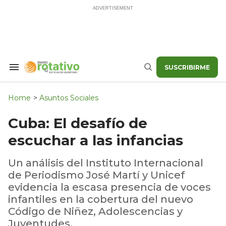
Skip
to
content
SUSCRIBIRME
Search
Buscar
&
Section
Navigation
Home
>
Asuntos Sociales
Cuba: El desafío de
escuchar a las infancias
Un análisis del Instituto Internacional
de Periodismo José Martí y Unicef
evidencia la escasa presencia de voces
infantiles en la cobertura del nuevo
Código de Niñez, Adolescencias y
Juventudes.