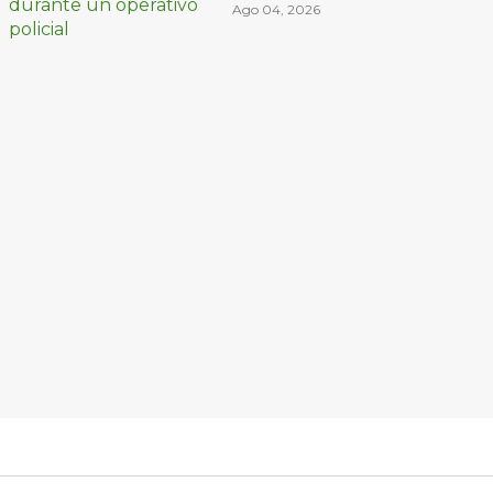
decomiso de droga
Ago 04, 2026
y un arma