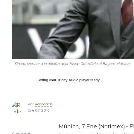
Sin convencer a la afición deja Josep Guardiola al Bayern Múnich.
Getting your
Trinity Audio
player ready...
Por
Redacción
Ene 07, 2016
Múnich, 7 Ene (Notimex).- E