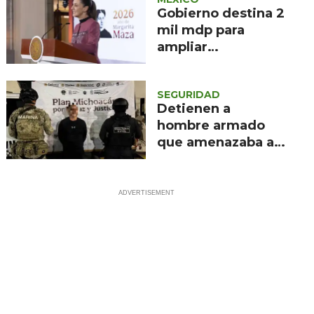
Toluca
Gobierno destina 2
mil mdp para
ampliar
recolección de
sargazo en
SEGURIDAD
Quintana Roo
Detienen a
hombre armado
que amenazaba a
transeúntes en
Lázaro Cárdenas