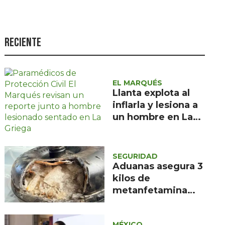
Seguridad
Ciencia y
tecnología
Reciente
Política
Turismo
EL MARQUÉS
Llanta explota al
Asuntos Sociales
inflarla y lesiona a
Estilo de vida
un hombre en La
Griega, El Marqués
Opinión
SEGURIDAD
Aduanas asegura 3
kilos de
metanfetamina
ocultos en
aeropuerto de
MÉXICO