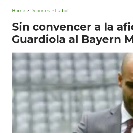
Navigation
San Juan del Río
Home
>
Deportes
>
Fútbol
Municipios
Sin convencer a la af
Guardiola al Bayern 