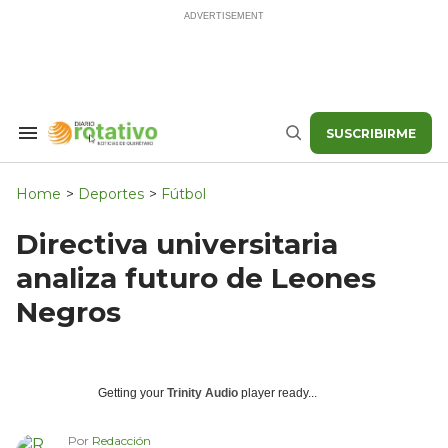
Skip
to
content
SUSCRIBIRME
Search
Buscar
&
Section
Navigation
Home
>
Deportes
>
Fútbol
Directiva universitaria
analiza futuro de Leones
Negros
Getting your
Trinity Audio
player ready...
Por
Redacción