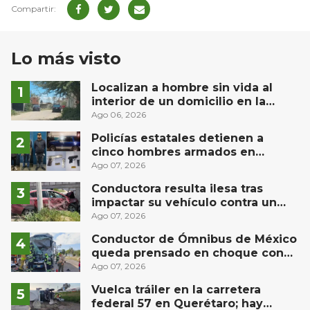
Lo más visto
Localizan a hombre sin vida al
interior de un domicilio en la
comunidad El Rodeo, San Juan del
Ago 06, 2026
Río
Policías estatales detienen a
cinco hombres armados en
Puebla capital
Ago 07, 2026
Conductora resulta ilesa tras
impactar su vehículo contra un
muro en Huimilpan
Ago 07, 2026
Conductor de Ómnibus de México
queda prensado en choque con
materialista en San Juan del Río
Ago 07, 2026
Vuelca tráiler en la carretera
federal 57 en Querétaro; hay