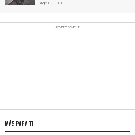
derrame de combustible
Ago 07, 2026
controlado, sin lesionados
Más para ti