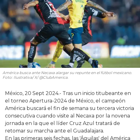
América busca ante Necaxa alargar su repunte en el fútbol mexicano.
Foto: Ilustrativa/ X/ @ClubAmerica.
México, 20 Sept 2024.- Tras un inicio titubeante en
el torneo Apertura-2024 de México, el campeón
América buscará el fin de semana su tercera victoria
consecutiva cuando visite al Necaxa por la novena
jornada en la que el líder Cruz Azul tratará de
retomar su marcha ante el Guadalajara.
En las primeras seis fechas, las 'Águilas' del América