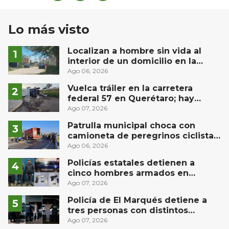
Lo más visto
Localizan a hombre sin vida al
interior de un domicilio en la
comunidad El Rodeo, San Juan del
Ago 06, 2026
Río
Vuelca tráiler en la carretera
federal 57 en Querétaro; hay
derrame de combustible
Ago 07, 2026
controlado, sin lesionados
Patrulla municipal choca con
camioneta de peregrinos ciclistas
en la autopista México-Querétaro
Ago 06, 2026
Policías estatales detienen a
cinco hombres armados en
Puebla capital
Ago 07, 2026
Policía de El Marqués detiene a
tres personas con distintos
narcóticos
Ago 07, 2026