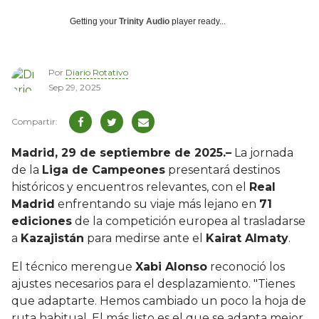
Getting your
Trinity Audio
player ready...
Por
Diario Rotativo
Sep 29, 2025
Madrid, 29 de septiembre de 2025.–
La jornada
de la
Liga de Campeones
presentará destinos
históricos y encuentros relevantes, con el
Real
Madrid
enfrentando su viaje más lejano en
71
ediciones
de la competición europea al trasladarse
a
Kazajistán
para medirse ante el
Kairat Almaty
.
El técnico merengue
Xabi Alonso
reconoció los
ajustes necesarios para el desplazamiento. "Tienes
que adaptarte. Hemos cambiado un poco la hoja de
ruta habitual. El más listo es el que se adapta mejor.