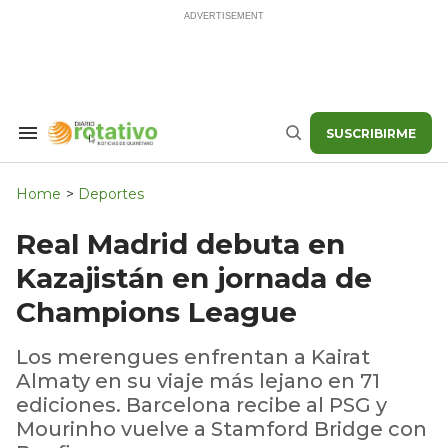
Skip
to
content
SUSCRIBIRME
Search
Buscar
&
Section
Navigation
Home
>
Deportes
Real Madrid debuta en
Kazajistán en jornada de
Champions League
Los merengues enfrentan a Kairat
Almaty en su viaje más lejano en 71
ediciones. Barcelona recibe al PSG y
Mourinho vuelve a Stamford Bridge con