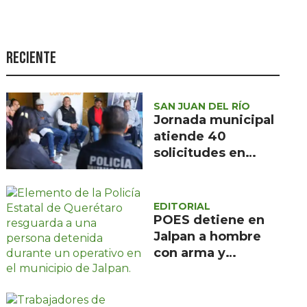
Seguridad
Ciencia y
tecnología
Reciente
Política
Turismo
SAN JUAN DEL RÍO
Jornada municipal
Asuntos Sociales
atiende 40
solicitudes en
Estilo de vida
Barranca de
Opinión
Cocheros
EDITORIAL
POES detiene en
Jalpan a hombre
con arma y
cartuchos sin
licencia