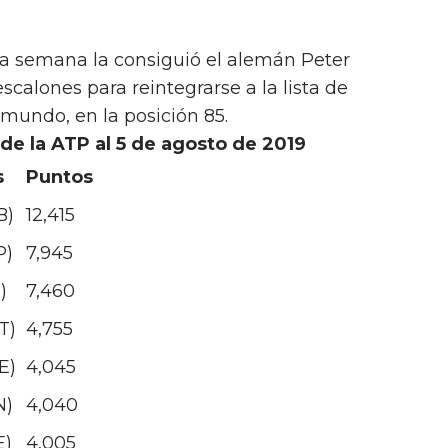
la semana la consiguió el alemán Peter
calones para reintegrarse a la lista de
 mundo, en la posición 85.
 de la ATP al 5 de agosto de 2019
s
Puntos
B)
12,415
P)
7,945
)
7,460
T)
4,755
E)
4,045
N)
4,040
E)
4,005