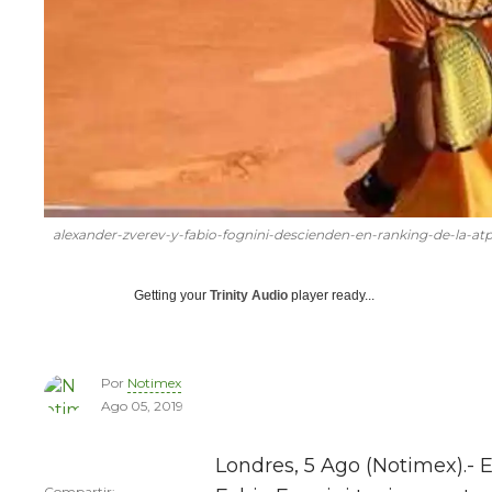
alexander-zverev-y-fabio-fognini-descienden-en-ranking-de-la-at
Getting your
Trinity Audio
player ready...
Por
Notimex
Ago 05, 2019
Londres, 5 Ago (Notimex).- E