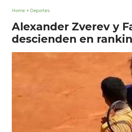
Navigation
San Juan del Río
Home
>
Deportes
Municipios
Alexander Zverev y F
descienden en rankin