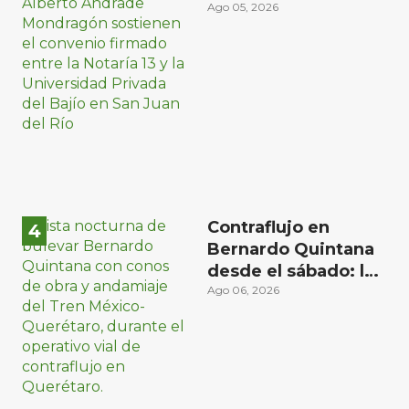
Universidad Privada
Ago 05, 2026
del Bajío para recibir
estudiantes en
prácticas
Contraflujo en
Bernardo Quintana
desde el sábado: la
etapa más compleja
Ago 06, 2026
del operativo vial