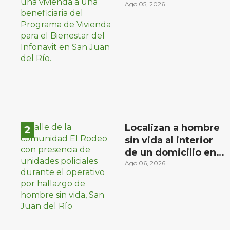
familias de bajos
Ago 05, 2026
ingresos
Localizan a hombre
sin vida al interior
de un domicilio en
la comunidad El
Ago 06, 2026
Rodeo, San Juan del
Río