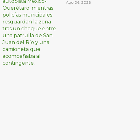
peregrinos ciclistas
Ago 06, 2026
en la autopista
México-Querétaro