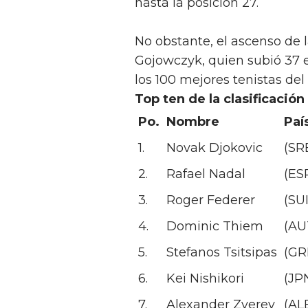
hasta la posición 27.
No obstante, el ascenso de 
Gojowczyk, quien subió 37 es
los 100 mejores tenistas del
Top ten de la clasificación
Po.
Nombre
Paí
1.
Novak Djokovic
(SR
2.
Rafael Nadal
(ES
3.
Roger Federer
(SUI
4.
Dominic Thiem
(AU
5.
Stefanos Tsitsipas
(GR
6.
Kei Nishikori
(JP
7.
Alexander Zverev
(AL