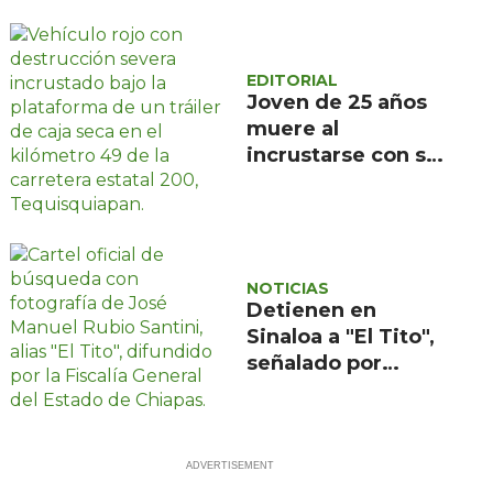
arsénico en La
Laguna
EDITORIAL
Joven de 25 años
muere al
incrustarse con su
camioneta bajo un
tráiler en la
carretera estatal
200, en
Tequisquiapan
NOTICIAS
Detienen en
Sinaloa a "El Tito",
señalado por
feminicidio en
Chiapas