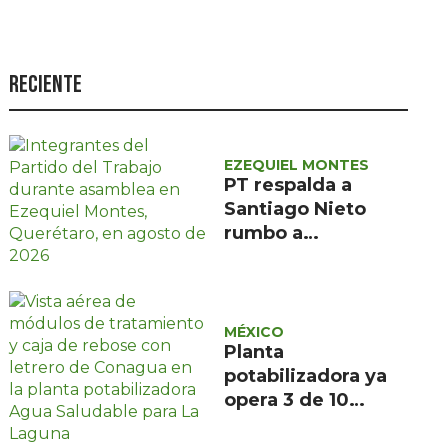
Seguridad
Ciencia y
tecnología
Reciente
Política
Turismo
EZEQUIEL MONTES
PT respalda a
Asuntos Sociales
Santiago Nieto
Estilo de vida
rumbo a
Coordinación de la
Opinión
4T en Querétaro
MÉXICO
Planta
potabilizadora ya
opera 3 de 10
módulos contra el