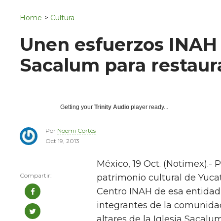
Navigation
San Juan del Río
Home
>
Cultura
Municipios
Unen esfuerzos INAH
Sacalum para restaura
Getting your
Trinity Audio
player ready...
Por
Noemi Cortés
Oct 19, 2013
México, 19 Oct. (Notimex).-
patrimonio cultural de Yuca
Centro INAH de esa entidad,
integrantes de la comunidad
altares de la Iglesia Sacalum