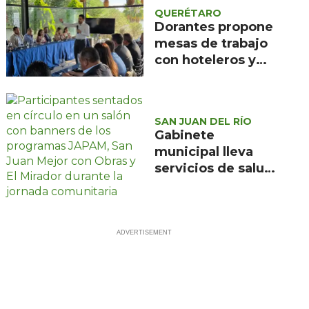
QUERÉTARO
Dorantes propone
mesas de trabajo
con hoteleros y
sector turístico de
Querétaro
SAN JUAN DEL RÍO
Gabinete
municipal lleva
servicios de salud,
obras y atención
ciudadana a El
Mirador en la
edición 49 del
programa "Viernes
en El Mirador"