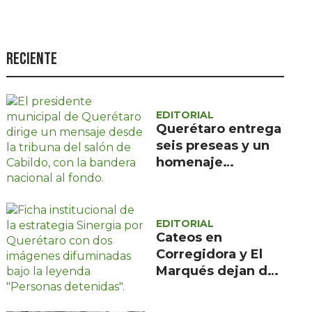
Seguridad
Ciencia y
tecnología
Reciente
Política
Turismo
EDITORIAL
Querétaro entrega
Asuntos Sociales
seis preseas y un
Estilo de vida
homenaje
póstumo en sus
Opinión
495 años
EDITORIAL
Cateos en
Corregidora y El
Marqués dejan dos
detenidos y un
arma asegurada