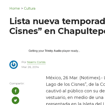
Navigation
San Juan del Río
Home
>
Cultura
Municipios
Lista nueva temporada
Cisnes” en Chapultep
Getting your
Trinity Audio
player ready...
Por
Noemi Cortés
Mar 26, 2014
México, 26 Mar. (Notimex).- 
Lago de los Cisnes”, de la
cautivó al público con su de
vestuario, en medio de una 
presentada en la Isleta del