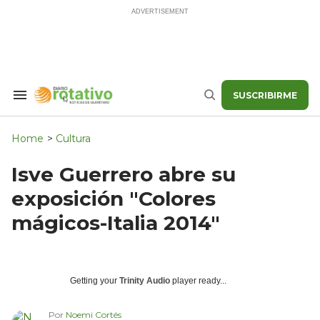
Skip
to
content
SUSCRIBIRME
Search
Buscar
&
Section
Navigation
Home
>
Cultura
Isve Guerrero abre su
exposición "Colores
mágicos-Italia 2014"
Getting your
Trinity Audio
player ready...
Por
Noemi Cortés