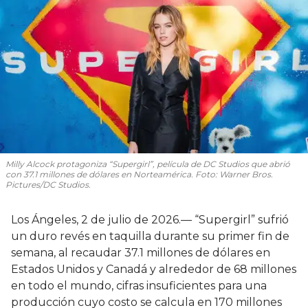
Milly Alcock protagoniza “Supergirl”, película de DC Studios que abrió
con 37.1 millones de dólares en Norteamérica. Foto: Warner Bros.
Pictures/DC Studios.
Los Ángeles, 2 de julio de 2026.— “Supergirl” sufrió
un duro revés en taquilla durante su primer fin de
semana, al recaudar 37.1 millones de dólares en
Estados Unidos y Canadá y alrededor de 68 millones
en todo el mundo, cifras insuficientes para una
producción cuyo costo se calcula en 170 millones