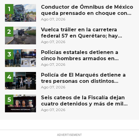
Conductor de Ómnibus de México
queda prensado en choque con
materialista en San Juan del Río
Ago 07, 2026
Vuelca tráiler en la carretera
federal 57 en Querétaro; hay
derrame de combustible
Ago 07, 2026
controlado, sin lesionados
Policías estatales detienen a
cinco hombres armados en
Puebla capital
Ago 07, 2026
Policía de El Marqués detiene a
tres personas con distintos
narcóticos
Ago 07, 2026
Seis cateos de la Fiscalía dejan
cuatro detenidos y más de mil
dosis aseguradas en Querétaro
Ago 07, 2026