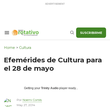
Skip
to
content
SUSCRIBIRME
Search
Buscar
&
Section
Navigation
Home
>
Cultura
Efemérides de Cultura para
el 28 de mayo
Getting your
Trinity Audio
player ready...
Por
Noemi Cortés
May 27, 2014