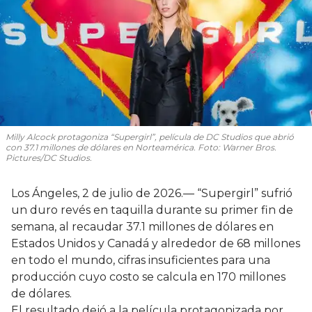
Milly Alcock protagoniza “Supergirl”, película de DC Studios que abrió
con 37.1 millones de dólares en Norteamérica. Foto: Warner Bros.
Pictures/DC Studios.
Los Ángeles, 2 de julio de 2026.— “Supergirl” sufrió
un duro revés en taquilla durante su primer fin de
semana, al recaudar 37.1 millones de dólares en
Estados Unidos y Canadá y alrededor de 68 millones
en todo el mundo, cifras insuficientes para una
producción cuyo costo se calcula en 170 millones
de dólares.
El resultado dejó a la película protagonizada por