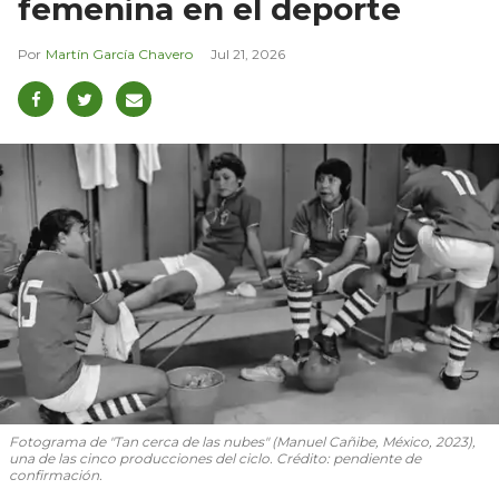
femenina en el deporte
Martín García Chavero
Jul 21, 2026
Fotograma de "Tan cerca de las nubes" (Manuel Cañibe, México, 2023),
una de las cinco producciones del ciclo. Crédito: pendiente de
confirmación.