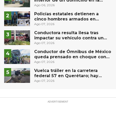
interior de un domicilio en la
comunidad El Rodeo, San Juan del
Ago 06, 2026
Río
Policías estatales detienen a
cinco hombres armados en
Puebla capital
Ago 07, 2026
Conductora resulta ilesa tras
impactar su vehículo contra un
muro en Huimilpan
Ago 07, 2026
Conductor de Ómnibus de México
queda prensado en choque con
materialista en San Juan del Río
Ago 07, 2026
Vuelca tráiler en la carretera
federal 57 en Querétaro; hay
derrame de combustible
Ago 07, 2026
controlado, sin lesionados