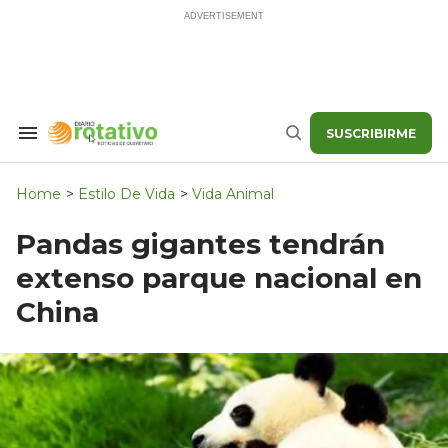
Skip
to
content
SUSCRIBIRME
Search
Buscar
&
Section
Navigation
Home
>
Estilo De Vida
>
Vida Animal
Pandas gigantes tendrán
extenso parque nacional en
China