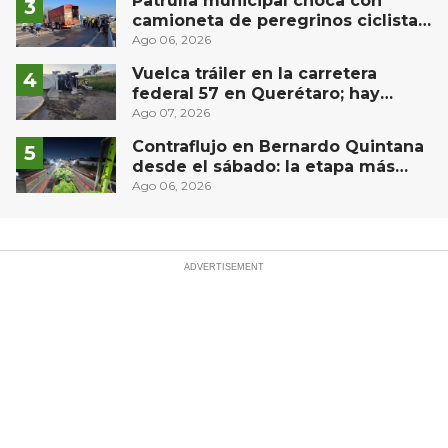
Patrulla municipal choca con
camioneta de peregrinos ciclistas
en la autopista México-Querétaro
Ago 06, 2026
Vuelca tráiler en la carretera
federal 57 en Querétaro; hay
derrame de combustible
Ago 07, 2026
controlado, sin lesionados
Contraflujo en Bernardo Quintana
desde el sábado: la etapa más
compleja del operativo vial
Ago 06, 2026