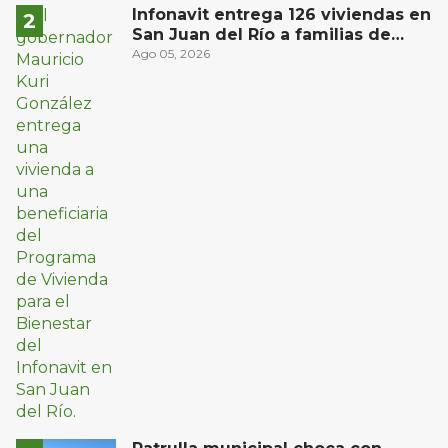
Río
Infonavit entrega 126 viviendas en
San Juan del Río a familias de
bajos ingresos
Ago 05, 2026