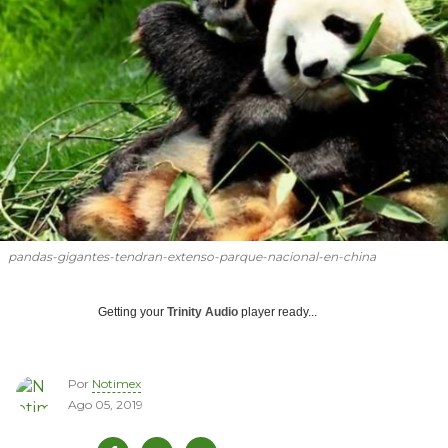
pandas-gigantes-tendran-extenso-parque-nacional-en-china
Getting your
Trinity Audio
player ready...
Por
Notimex
Ago 05, 2019