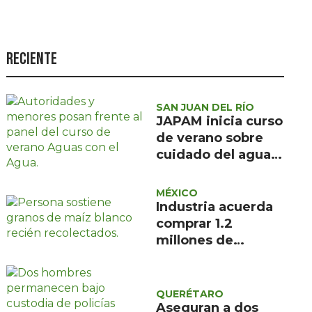
Seguridad
Ciencia y
tecnología
Reciente
Política
Turismo
SAN JUAN DEL RÍO
JAPAM inicia curso
Asuntos Sociales
de verano sobre
cuidado del agua
Estilo de vida
para 100 niñas y
Opinión
niños
MÉXICO
Industria acuerda
comprar 1.2
millones de
toneladas de maíz
blanco
QUERÉTARO
Aseguran a dos