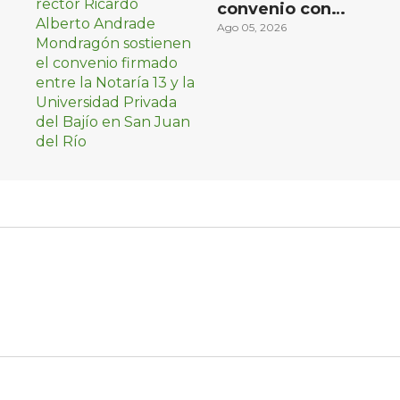
convenio con
Universidad Privada
Ago 05, 2026
del Bajío para recibir
estudiantes en
prácticas