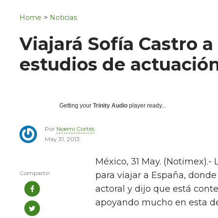
Navigation
San Juan del Río
Home
>
Noticias
Municipios
Viajará Sofía Castro 
estudios de actuació
Getting your
Trinity Audio
player ready...
Por
Noemi Cortés
May 31, 2013
México, 31 May. (Notimex).- 
para viajar a España, donde
actoral y dijo que está con
apoyando mucho en esta dec