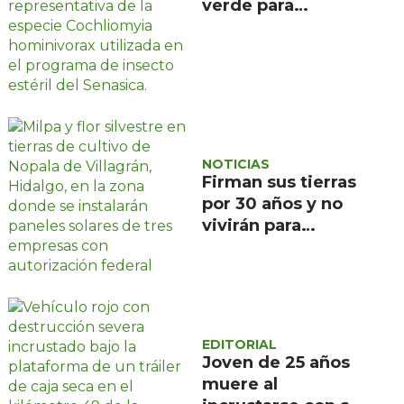
verde para
combatir el
gusano
barrenador: no las
mates
NOTICIAS
Firman sus tierras
por 30 años y no
vivirán para
recuperarlas: el
negocio solar que
devora a Nopala de
Villagrán, en
Hidalgo
EDITORIAL
Joven de 25 años
muere al