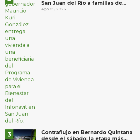
San Juan del Río a familias de
bajos ingresos
Ago 05, 2026
Contraflujo en Bernardo Quintana
desde el sábado: la etapa más