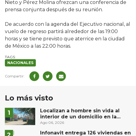
Nieto y Pérez Molina ofrezcan una conferencia de
prensa conjunta después de su reunión.
De acuerdo con la agenda del Ejecutivo nacional, al
vuelo de regreso partirá alrededor de las 19:00
horas y se tiene previsto que aterrice en la ciudad
de México a las 22:00 horas.
NACIONALES
Lo más visto
Localizan a hombre sin vida al
interior de un domicilio en la
comunidad El Rodeo, San Juan del
Ago 06, 2026
Río
Infonavit entrega 126 viviendas en