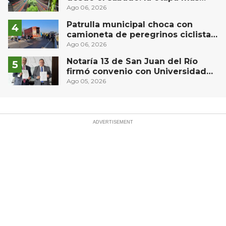
compleja del operativo vial
Ago 06, 2026
Patrulla municipal choca con
camioneta de peregrinos ciclistas
en la autopista México-Querétaro
Ago 06, 2026
Notaría 13 de San Juan del Río
firmó convenio con Universidad
Privada del Bajío para recibir
Ago 05, 2026
estudiantes en prácticas