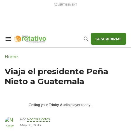
Skip
to
content
SUSCRIBIRME
Search
Buscar
&
Section
Navigation
Home
Viaja el presidente Peña
Nieto a Guatemala
Getting your
Trinity Audio
player ready...
Por
Noemi Cortés
May 31, 2013