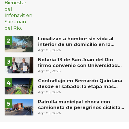
Localizan a hombre sin vida al
interior de un domicilio en la
comunidad El Rodeo, San Juan del
Ago 06, 2026
Río
Notaría 13 de San Juan del Río
firmó convenio con Universidad
Privada del Bajío para recibir
Ago 05, 2026
estudiantes en prácticas
Contraflujo en Bernardo Quintana
desde el sábado: la etapa más
compleja del operativo vial
Ago 06, 2026
Patrulla municipal choca con
camioneta de peregrinos ciclistas
en la autopista México-Querétaro
Ago 06, 2026