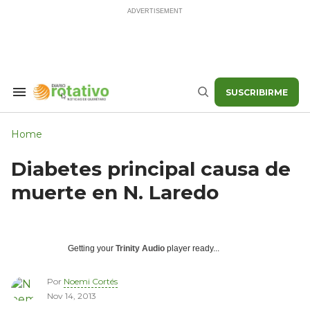
Skip
to
content
SUSCRIBIRME
Search
Buscar
&
Section
Navigation
Home
Diabetes principal causa de
muerte en N. Laredo
Getting your
Trinity Audio
player ready...
Por
Noemi Cortés
Nov 14, 2013