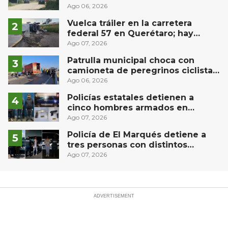
comunidad El Rodeo, San Juan del
Ago 06, 2026
Río
Vuelca tráiler en la carretera
federal 57 en Querétaro; hay
derrame de combustible
Ago 07, 2026
controlado, sin lesionados
Patrulla municipal choca con
camioneta de peregrinos ciclistas
en la autopista México-Querétaro
Ago 06, 2026
Policías estatales detienen a
cinco hombres armados en
Puebla capital
Ago 07, 2026
Policía de El Marqués detiene a
tres personas con distintos
narcóticos
Ago 07, 2026