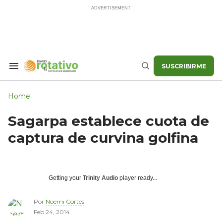
Skip
to
content
SUSCRIBIRME
Search
Buscar
&
Section
Navigation
Home
Sagarpa establece cuota de
captura de curvina golfina
Getting your
Trinity Audio
player ready...
Por
Noemi Cortés
Feb 24, 2014