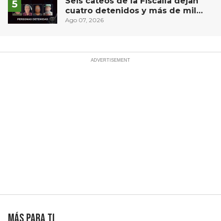
Seis cateos de la Fiscalía dejan
cuatro detenidos y más de mil
dosis aseguradas en Querétaro
Ago 07, 2026
Más para ti