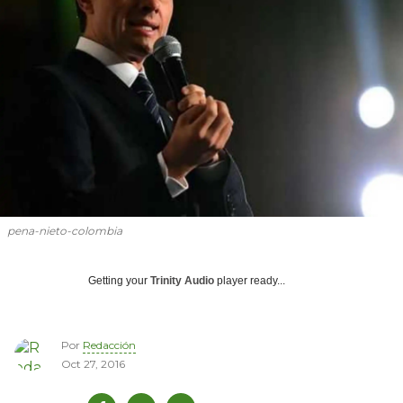
pena-nieto-colombia
Getting your
Trinity Audio
player ready...
Por
Redacción
Oct 27, 2016