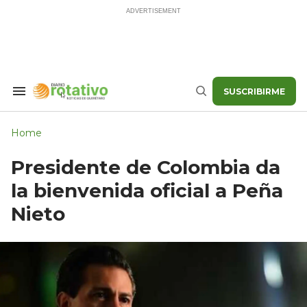
Skip
to
content
SUSCRIBIRME
Search
Buscar
&
Section
Navigation
Home
Presidente de Colombia da
la bienvenida oficial a Peña
Nieto