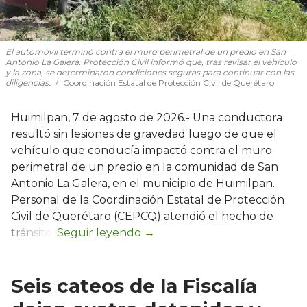
El automóvil terminó contra el muro perimetral de un predio en San
Antonio La Galera. Protección Civil informó que, tras revisar el vehículo
y la zona, se determinaron condiciones seguras para continuar con las
diligencias.
Coordinación Estatal de Protección Civil de Querétaro
Huimilpan, 7 de agosto de 2026.- Una conductora
resultó sin lesiones de gravedad luego de que el
vehículo que conducía impactó contra el muro
perimetral de un predio en la comunidad de San
Antonio La Galera, en el municipio de Huimilpan.
Personal de la Coordinación Estatal de Protección
Civil de Querétaro (CEPCQ) atendió el hecho de
tránsito.
Seis cateos de la Fiscalía