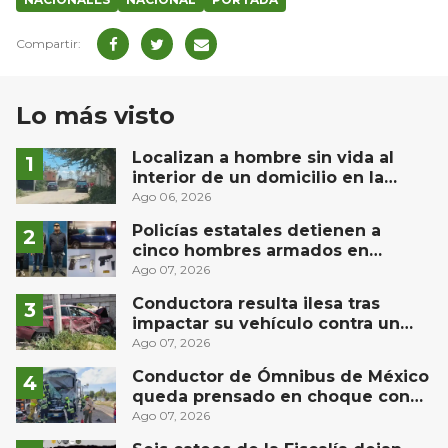
Lo más visto
Localizan a hombre sin vida al
interior de un domicilio en la
comunidad El Rodeo, San Juan del
Ago 06, 2026
Río
Policías estatales detienen a
cinco hombres armados en
Puebla capital
Ago 07, 2026
Conductora resulta ilesa tras
impactar su vehículo contra un
muro en Huimilpan
Ago 07, 2026
Conductor de Ómnibus de México
queda prensado en choque con
materialista en San Juan del Río
Ago 07, 2026