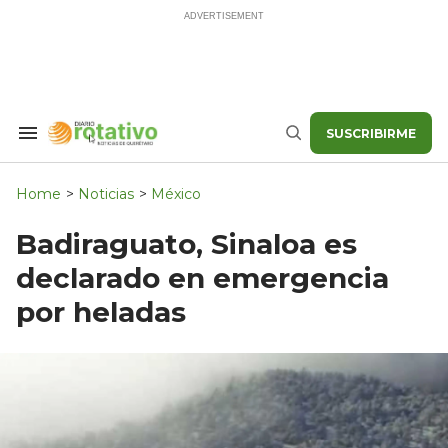
Skip
to
content
SUSCRIBIRME
Search
Buscar
&
Section
Navigation
Home
>
Noticias
>
México
Badiraguato, Sinaloa es
declarado en emergencia
por heladas