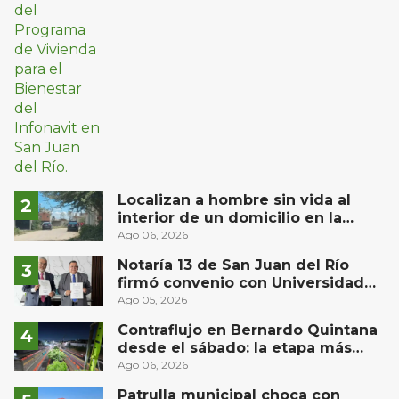
Localizan a hombre sin vida al
interior de un domicilio en la
comunidad El Rodeo, San Juan del
Ago 06, 2026
Río
Notaría 13 de San Juan del Río
firmó convenio con Universidad
Privada del Bajío para recibir
Ago 05, 2026
estudiantes en prácticas
Contraflujo en Bernardo Quintana
desde el sábado: la etapa más
compleja del operativo vial
Ago 06, 2026
Patrulla municipal choca con