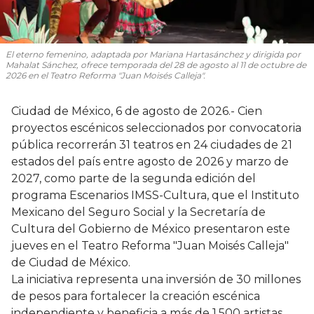
El eterno femenino
, adaptada por Mariana Hartasánchez y dirigida por
Mahalat Sánchez, ofrece temporada del 28 de agosto al 11 de octubre de
2026 en el Teatro Reforma "Juan Moisés Calleja".
Ciudad de México, 6 de agosto de 2026.- Cien
proyectos escénicos seleccionados por convocatoria
pública recorrerán 31 teatros en 24 ciudades de 21
estados del país entre agosto de 2026 y marzo de
2027, como parte de la segunda edición del
programa Escenarios IMSS-Cultura, que el Instituto
Mexicano del Seguro Social y la Secretaría de
Cultura del Gobierno de México presentaron este
jueves en el Teatro Reforma "Juan Moisés Calleja"
de Ciudad de México.
La iniciativa representa una inversión de 30 millones
de pesos para fortalecer la creación escénica
independiente y beneficia a más de 1,500 artistas.