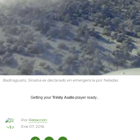
Badiraguato, Sinaloa es declarado en emergencia por heladas.
Getting your
Trinity Audio
player ready...
Por
Redacción
Ene 07, 2016