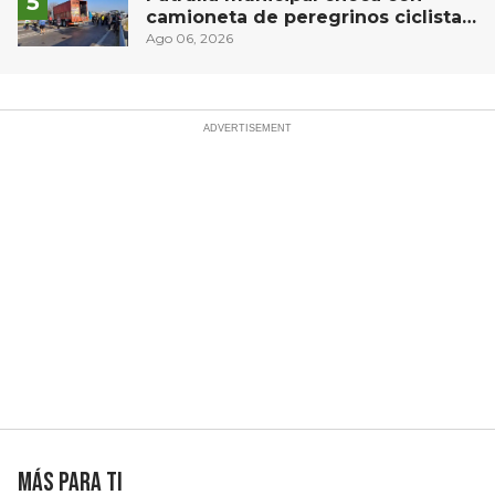
camioneta de peregrinos ciclistas
en la autopista México-Querétaro
Ago 06, 2026
Más para ti