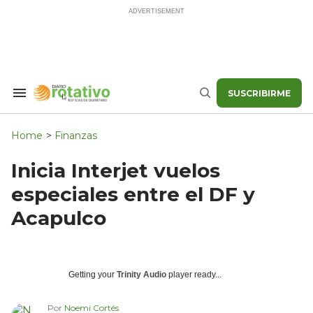
Skip
to
content
SUSCRIBIRME
Search
Buscar
&
Section
Navigation
Home
>
Finanzas
Inicia Interjet vuelos
especiales entre el DF y
Acapulco
Getting your
Trinity Audio
player ready...
Por
Noemi Cortés