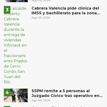
Privada del Bajío para recibir
Ago 05, 2026
estudiantes en prácticas
Cabrera Valencia pide clínica del
IMSS y bachillerato para la zona
oriente de San Juan del Río
Ago 05, 2026
SSPM remite a 5 personas al
Juzgado Cívico tras operativo en
San Juan del Río
Ago 05, 2026