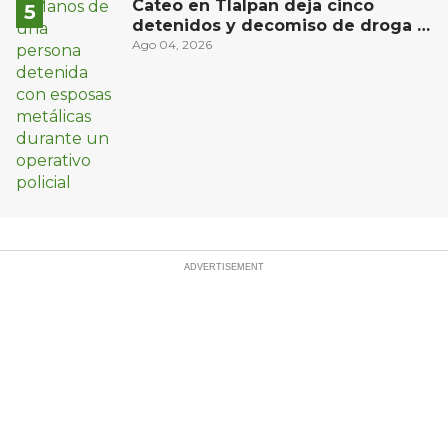
Cateo en Tlalpan deja cinco
detenidos y decomiso de droga y
un arma
Ago 04, 2026