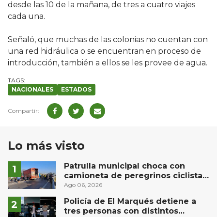
desde las 10 de la mañana, de tres a cuatro viajes
cada una.
Señaló, que muchas de las colonias no cuentan con
una red hidráulica o se encuentran en proceso de
introducción, también a ellos se les provee de agua.
NACIONALES
ESTADOS
Lo más visto
Patrulla municipal choca con
camioneta de peregrinos ciclistas
en la autopista México-Querétaro
Ago 06, 2026
Policía de El Marqués detiene a
tres personas con distintos