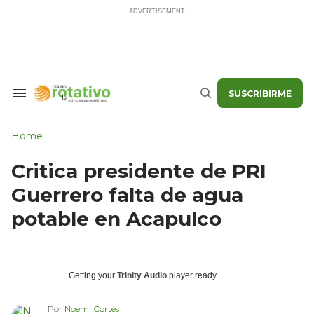
Skip
to
content
SUSCRIBIRME
Search
Buscar
&
Section
Navigation
Home
Critica presidente de PRI
Guerrero falta de agua
potable en Acapulco
Getting your
Trinity Audio
player ready...
Por
Noemi Cortés