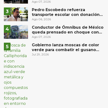
narcóticos
Ago 07, 2026
Pedro Escobedo refuerza
transporte escolar con donación
de camión de Flecha Amarilla para
Ago 06, 2026
universitarios
Conductor de Ómnibus de México
queda prensado en choque con
materialista en San Juan del Río
Ago 07, 2026
Gobierno lanza moscas de color
verde para combatir el gusano
barrenador: no las mates
Jul 29, 2026