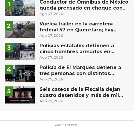
Conductor de Ómnibus de México
queda prensado en choque con
materialista en San Juan del Río
Ago 07, 2026
Vuelca tráiler en la carretera
federal 57 en Querétaro; hay
derrame de combustible
Ago 07, 2026
controlado, sin lesionados
Policías estatales detienen a
cinco hombres armados en
Puebla capital
Ago 07, 2026
Policía de El Marqués detiene a
tres personas con distintos
narcóticos
Ago 07, 2026
Seis cateos de la Fiscalía dejan
cuatro detenidos y más de mil
dosis aseguradas en Querétaro
Ago 07, 2026