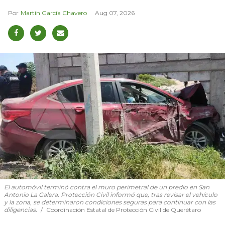
Martín García Chavero
Aug 07, 2026
El automóvil terminó contra el muro perimetral de un predio en San
Antonio La Galera. Protección Civil informó que, tras revisar el vehículo
y la zona, se determinaron condiciones seguras para continuar con las
diligencias.
Coordinación Estatal de Protección Civil de Querétaro