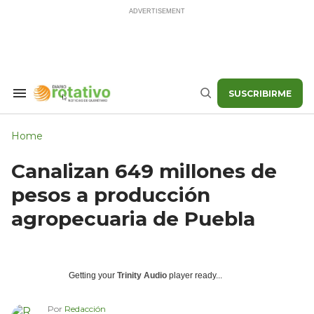
Skip
to
content
SUSCRIBIRME
Search
Buscar
&
Section
Navigation
Home
Canalizan 649 millones de
pesos a producción
agropecuaria de Puebla
Getting your
Trinity Audio
player ready...
Por
Redacción