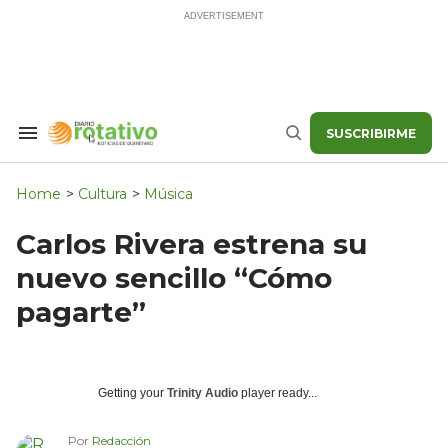
Skip
to
content
SUSCRIBIRME
Search
Buscar
&
Section
Navigation
Home
>
Cultura
>
Música
Carlos Rivera estrena su
nuevo sencillo “Cómo
pagarte”
Getting your
Trinity Audio
player ready...
Por
Redacción