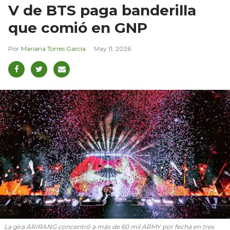
V de BTS paga banderilla
que comió en GNP
Mariana Torres García
May 11, 2026
La gira ARIRANG concentró a más de 60 mil ARMY por fecha en tres