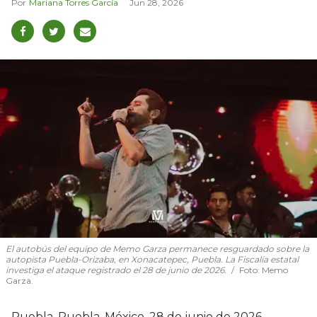
Mariana Torres García
Jun 28, 2026
El autobús del equipo de Memo Garza permanece resguardado sobre la
autopista Puebla-Orizaba, en Xonacatepec, Puebla. La Fiscalía estatal
investiga el ataque registrado el 28 de junio de 2026.
Foto:
Memo
Garza.
Puebla, Puebla, México, 28 de junio de 2026.—