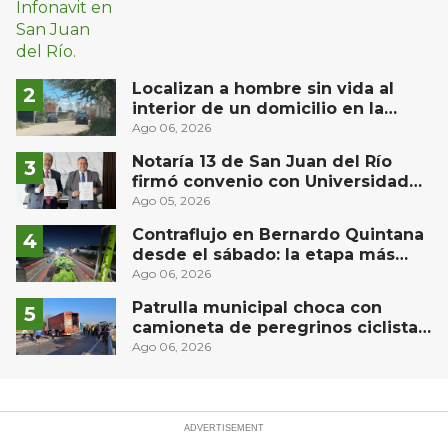
Localizan a hombre sin vida al
interior de un domicilio en la
comunidad El Rodeo, San Juan del
Ago 06, 2026
Río
Notaría 13 de San Juan del Río
firmó convenio con Universidad
Privada del Bajío para recibir
Ago 05, 2026
estudiantes en prácticas
Contraflujo en Bernardo Quintana
desde el sábado: la etapa más
compleja del operativo vial
Ago 06, 2026
Patrulla municipal choca con
camioneta de peregrinos ciclistas
en la autopista México-Querétaro
Ago 06, 2026