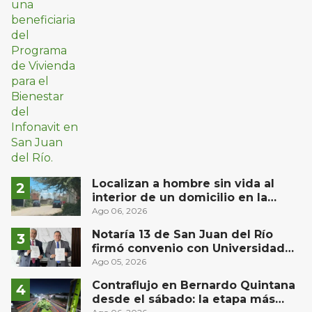
Localizan a hombre sin vida al
interior de un domicilio en la
comunidad El Rodeo, San Juan del
Ago 06, 2026
Río
Notaría 13 de San Juan del Río
firmó convenio con Universidad
Privada del Bajío para recibir
Ago 05, 2026
estudiantes en prácticas
Contraflujo en Bernardo Quintana
desde el sábado: la etapa más