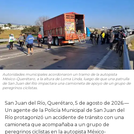
Autoridades municipales acordonaron un tramo de la autopista
México-Querétaro, a la altura de Loma Linda, luego de que una patrulla
de San Juan del Río impactara una camioneta de apoyo de un grupo de
peregrinos ciclistas.
San Juan del Río, Querétaro, 5 de agosto de 2026.—
Un agente de la Policía Municipal de San Juan del
Río protagonizó un accidente de tránsito con una
camioneta que acompañaba a un grupo de
peregrinos ciclistas en la autopista México-