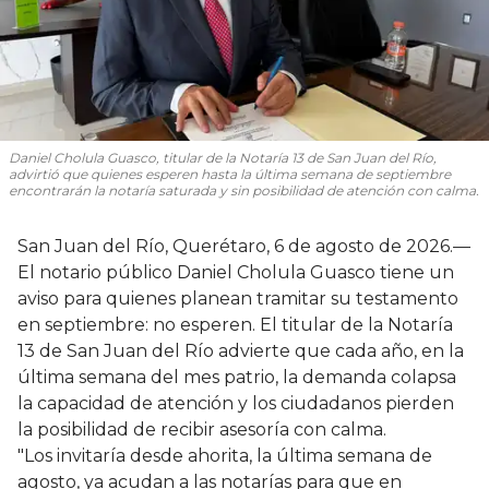
Daniel Cholula Guasco, titular de la Notaría 13 de San Juan del Río,
advirtió que quienes esperen hasta la última semana de septiembre
encontrarán la notaría saturada y sin posibilidad de atención con calma.
San Juan del Río, Querétaro, 6 de agosto de 2026.—
El notario público Daniel Cholula Guasco tiene un
aviso para quienes planean tramitar su testamento
en septiembre: no esperen. El titular de la Notaría
13 de San Juan del Río advierte que cada año, en la
última semana del mes patrio, la demanda colapsa
la capacidad de atención y los ciudadanos pierden
la posibilidad de recibir asesoría con calma.
"Los invitaría desde ahorita, la última semana de
agosto, ya acudan a las notarías para que en