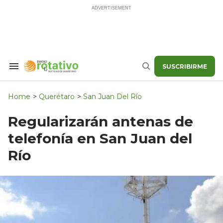
Skip
to
content
SUSCRIBIRME
Search
Buscar
&
Section
Navigation
Home
>
Querétaro
>
San Juan Del Río
Regularizarán antenas de
telefonía en San Juan del
Río