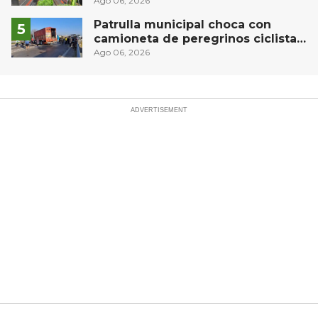
compleja del operativo vial
Ago 06, 2026
Patrulla municipal choca con
camioneta de peregrinos ciclistas
en la autopista México-Querétaro
Ago 06, 2026