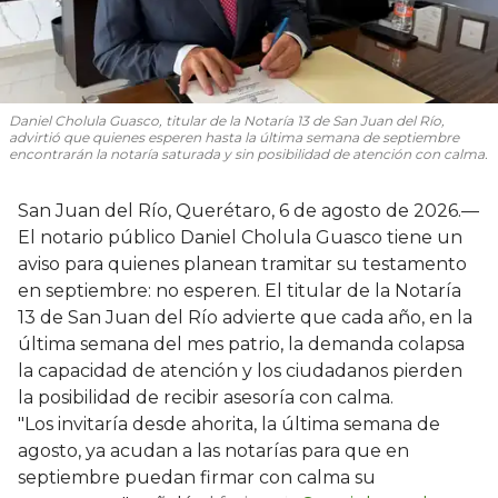
Daniel Cholula Guasco, titular de la Notaría 13 de San Juan del Río,
advirtió que quienes esperen hasta la última semana de septiembre
encontrarán la notaría saturada y sin posibilidad de atención con calma.
San Juan del Río, Querétaro, 6 de agosto de 2026.—
El notario público Daniel Cholula Guasco tiene un
aviso para quienes planean tramitar su testamento
en septiembre: no esperen. El titular de la Notaría
13 de San Juan del Río advierte que cada año, en la
última semana del mes patrio, la demanda colapsa
la capacidad de atención y los ciudadanos pierden
la posibilidad de recibir asesoría con calma.
"Los invitaría desde ahorita, la última semana de
agosto, ya acudan a las notarías para que en
septiembre puedan firmar con calma su