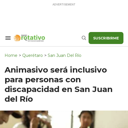
Skip
to
content
SUSCRIBIRME
Search
Buscar
&
Section
Navigation
Home
>
Querétaro
>
San Juan Del Río
Animasivo será inclusivo
para personas con
discapacidad en San Juan
del Río