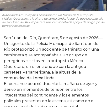
Autoridades municipales acordonaron un tramo de la autopista
México-Querétaro, a la altura de Loma Linda, luego de que una patrulla
de San Juan del Río impactara una camioneta de apoyo de un grupo de
peregrinos ciclistas.
San Juan del Río, Querétaro, 5 de agosto de 2026.—
Un agente de la Policía Municipal de San Juan del
Río protagonizó un accidente de tránsito con una
camioneta que acompañaba a un grupo de
peregrinos ciclistas en la autopista México-
Querétaro, en el entronque con la antigua
carretera Panamericana, a la altura de la
comunidad de Loma Linda.
El percance ocurrió durante la mañana de ayer y
derivó en momentos de tensión entre los
integrantes del contingente y los elementos
policiales presentes en la escena, así como en el
cierre parcial de la vía en ese tramo del