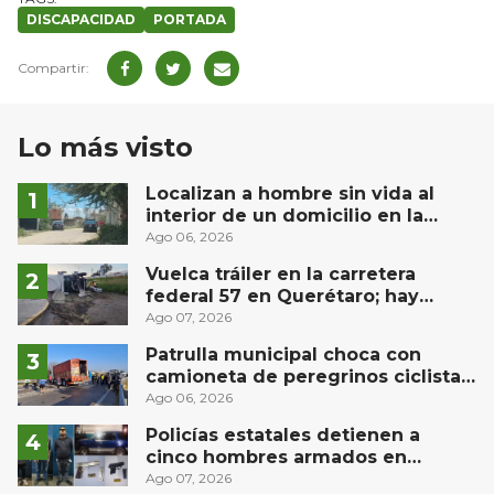
DISCAPACIDAD
PORTADA
Lo más visto
Localizan a hombre sin vida al
interior de un domicilio en la
comunidad El Rodeo, San Juan del
Ago 06, 2026
Río
Vuelca tráiler en la carretera
federal 57 en Querétaro; hay
derrame de combustible
Ago 07, 2026
controlado, sin lesionados
Patrulla municipal choca con
camioneta de peregrinos ciclistas
en la autopista México-Querétaro
Ago 06, 2026
Policías estatales detienen a
cinco hombres armados en
Puebla capital
Ago 07, 2026