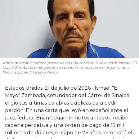
Antes de recibir cadena perpetua en una corte de Nueva York, Ismael "El
Mayo" Zambada pidió perdón a las víctimas del crimen organizado y
llamó a poner fin a la violencia.
Estados Unidos, 21 de julio de 2026.- Ismael "El
Mayo" Zambada, cofundador del Cártel de Sinaloa,
eligió sus últimas palabras públicas para pedir
perdón. En una carta que leyó en español ante el
juez federal Brian Cogan, minutos antes de recibir
cadena perpetua y una orden de pago de 15 mil
millones de dólares, el capo de 76 años reconoció el