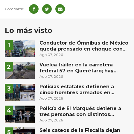
Lo más visto
Conductor de Ómnibus de México
queda prensado en choque con
materialista en San Juan del Río
Ago 07, 2026
Vuelca tráiler en la carretera
federal 57 en Querétaro; hay
derrame de combustible
Ago 07, 2026
controlado, sin lesionados
Policías estatales detienen a
cinco hombres armados en
Puebla capital
Ago 07, 2026
Policía de El Marqués detiene a
tres personas con distintos
narcóticos
Ago 07, 2026
Seis cateos de la Fiscalía dejan