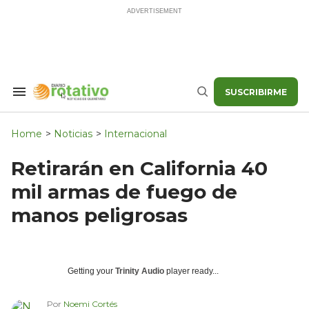
Skip
to
content
SUSCRIBIRME
Search
Buscar
&
Section
Navigation
Home
>
Noticias
>
Internacional
Retirarán en California 40
mil armas de fuego de
manos peligrosas
Getting your
Trinity Audio
player ready...
Por
Noemi Cortés