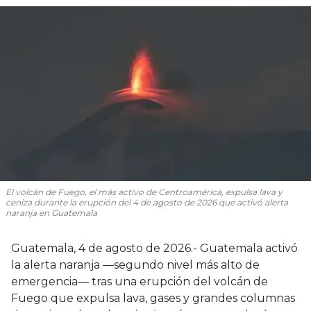
El volcán de Fuego, el más activo de Centroamérica, expulsa lava y
ceniza durante la erupción del 4 de agosto de 2026 que activó alerta
naranja en Guatemala
Guatemala, 4 de agosto de 2026.- Guatemala activó
la alerta naranja —segundo nivel más alto de
emergencia— tras una erupción del volcán de
Fuego que expulsa lava, gases y grandes columnas