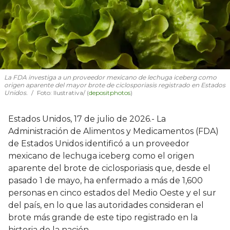
La FDA investiga a un proveedor mexicano de lechuga iceberg como
origen aparente del mayor brote de ciclosporiasis registrado en Estados
Unidos.
Foto: Ilustrativa/ (
depositphotos
)
Estados Unidos, 17 de julio de 2026.- La
Administración de Alimentos y Medicamentos (FDA)
de Estados Unidos identificó a un proveedor
mexicano de lechuga iceberg como el origen
aparente del brote de ciclosporiasis que, desde el
pasado 1 de mayo, ha enfermado a más de 1,600
personas en cinco estados del Medio Oeste y el sur
del país, en lo que las autoridades consideran el
brote más grande de este tipo registrado en la
historia de la nación.