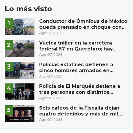
Lo más visto
Conductor de Ómnibus de México
queda prensado en choque con
materialista en San Juan del Río
Ago 07, 2026
Vuelca tráiler en la carretera
federal 57 en Querétaro; hay
derrame de combustible
Ago 07, 2026
controlado, sin lesionados
Policías estatales detienen a
cinco hombres armados en
Puebla capital
Ago 07, 2026
Policía de El Marqués detiene a
tres personas con distintos
narcóticos
Ago 07, 2026
Seis cateos de la Fiscalía dejan
cuatro detenidos y más de mil
dosis aseguradas en Querétaro
Ago 07, 2026