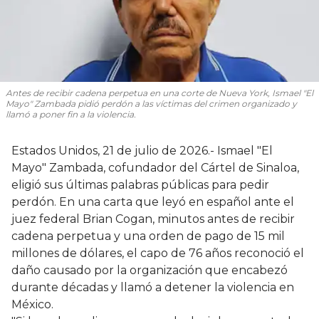
Antes de recibir cadena perpetua en una corte de Nueva York, Ismael "El
Mayo" Zambada pidió perdón a las víctimas del crimen organizado y
llamó a poner fin a la violencia.
Estados Unidos, 21 de julio de 2026.- Ismael "El
Mayo" Zambada, cofundador del Cártel de Sinaloa,
eligió sus últimas palabras públicas para pedir
perdón. En una carta que leyó en español ante el
juez federal Brian Cogan, minutos antes de recibir
cadena perpetua y una orden de pago de 15 mil
millones de dólares, el capo de 76 años reconoció el
daño causado por la organización que encabezó
durante décadas y llamó a detener la violencia en
México.