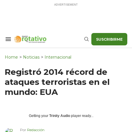
Skip
to
content
SUSCRIBIRME
Search
Buscar
&
Section
Navigation
Home
>
Noticias
>
Internacional
Registró 2014 récord de
ataques terroristas en el
mundo: EUA
Getting your
Trinity Audio
player ready...
Por
Redacción