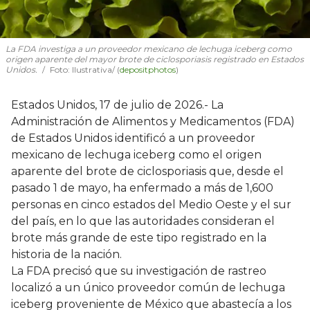
La FDA investiga a un proveedor mexicano de lechuga iceberg como
origen aparente del mayor brote de ciclosporiasis registrado en Estados
Unidos.
Foto: Ilustrativa/ (
depositphotos
)
Estados Unidos, 17 de julio de 2026.- La
Administración de Alimentos y Medicamentos (FDA)
de Estados Unidos identificó a un proveedor
mexicano de lechuga iceberg como el origen
aparente del brote de ciclosporiasis que, desde el
pasado 1 de mayo, ha enfermado a más de 1,600
personas en cinco estados del Medio Oeste y el sur
del país, en lo que las autoridades consideran el
brote más grande de este tipo registrado en la
historia de la nación.
La FDA precisó que su investigación de rastreo
localizó a un único proveedor común de lechuga
iceberg proveniente de México que abastecía a los