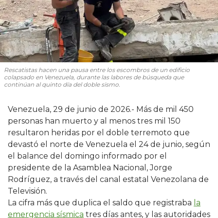
Rescatistas hacen una pausa entre los escombros de un edificio
colapsado en Venezuela, durante las labores de búsqueda que
continúan al quinto día del doble sismo.
Venezuela, 29 de junio de 2026.- Más de mil 450
personas han muerto y al menos tres mil 150
resultaron heridas por el doble terremoto que
devastó el norte de Venezuela el 24 de junio, según
el balance del domingo informado por el
presidente de la Asamblea Nacional, Jorge
Rodríguez, a través del canal estatal Venezolana de
Televisión.
La cifra más que duplica el saldo que registraba
la
emergencia sísmica
tres días antes, y las autoridades