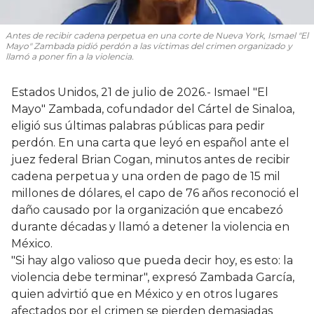
Antes de recibir cadena perpetua en una corte de Nueva York, Ismael "El
Mayo" Zambada pidió perdón a las víctimas del crimen organizado y
llamó a poner fin a la violencia.
Estados Unidos, 21 de julio de 2026.- Ismael "El
Mayo" Zambada, cofundador del Cártel de Sinaloa,
eligió sus últimas palabras públicas para pedir
perdón. En una carta que leyó en español ante el
juez federal Brian Cogan, minutos antes de recibir
cadena perpetua y una orden de pago de 15 mil
millones de dólares, el capo de 76 años reconoció el
daño causado por la organización que encabezó
durante décadas y llamó a detener la violencia en
México.
"Si hay algo valioso que pueda decir hoy, es esto: la
violencia debe terminar", expresó Zambada García,
quien advirtió que en México y en otros lugares
afectados por el crimen se pierden demasiadas