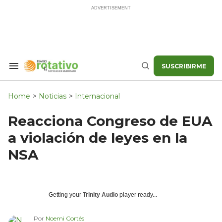
Skip
to
content
SUSCRIBIRME
Search
Buscar
&
Section
Navigation
Home
>
Noticias
>
Internacional
Reacciona Congreso de EUA
a violación de leyes en la
NSA
Getting your
Trinity Audio
player ready...
Por
Noemi Cortés