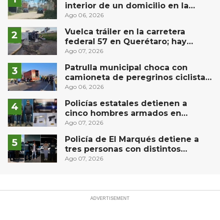
interior de un domicilio en la
comunidad El Rodeo, San Juan del
Ago 06, 2026
Río
Vuelca tráiler en la carretera
federal 57 en Querétaro; hay
derrame de combustible
Ago 07, 2026
controlado, sin lesionados
Patrulla municipal choca con
camioneta de peregrinos ciclistas
en la autopista México-Querétaro
Ago 06, 2026
Policías estatales detienen a
cinco hombres armados en
Puebla capital
Ago 07, 2026
Policía de El Marqués detiene a
tres personas con distintos
narcóticos
Ago 07, 2026