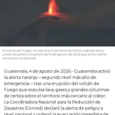
El volcán de Fuego, el más activo de Centroamérica, expulsa lava y
ceniza durante la erupción del 4 de agosto de 2026 que activó alerta
naranja en Guatemala
Guatemala, 4 de agosto de 2026.- Guatemala activó
la alerta naranja —segundo nivel más alto de
emergencia— tras una erupción del volcán de
Fuego que expulsa lava, gases y grandes columnas
de ceniza sobre el territorio más cercano al cráter.
La Coordinadora Nacional para la Reducción de
Desastres (Conred) declaró la alerta de peligro a
nivel nacional y ordenó la evacuación inmediata de