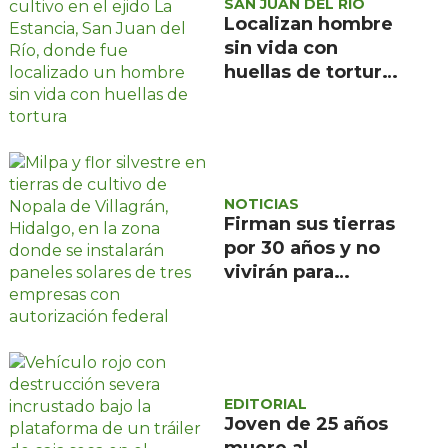
SAN JUAN DEL RÍO
Localizan hombre
sin vida con
huellas de tortura
en ejido La
Estancia, San Juan
del Río
NOTICIAS
Firman sus tierras
por 30 años y no
vivirán para
recuperarlas: el
negocio solar que
devora a Nopala de
Villagrán, en
Hidalgo
EDITORIAL
Joven de 25 años