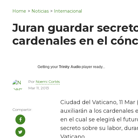
Navigation
San Juan del Río
Home
>
Noticias
>
Internacional
Municipios
Juran guardar secreto
cardenales en el cón
Getting your
Trinity Audio
player ready...
Por
Noemi Cortés
Mar 11, 2013
Ciudad del Vaticano, 11 Mar
auxiliarán a los cardenales 
en el cual se elegirá el fut
secreto sobre su labor, dur
Vaticano.