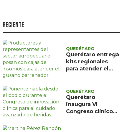
Seguridad
Ciencia y
tecnología
Reciente
Política
Turismo
QUERÉTARO
Querétaro entrega
Asuntos Sociales
kits regionales
Estilo de vida
para atender el
gusano barrenador
Opinión
QUERÉTARO
Querétaro
inaugura VI
Congreso clínico
sobre cuidado
avanzado de