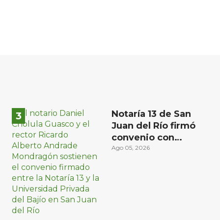
Notaría 13 de San
Juan del Río firmó
convenio con
Universidad del
Ago 05, 2026
Bajío para recibir
estudiantes en
prácticas