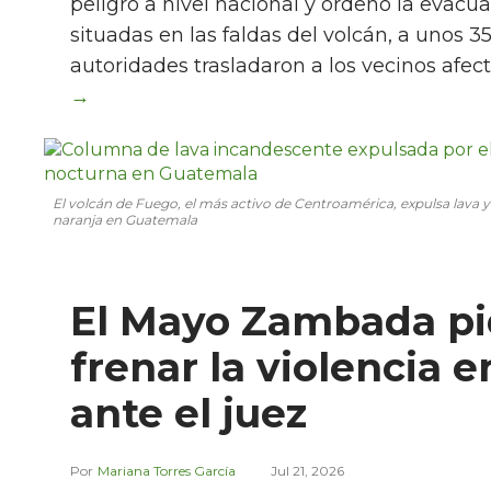
peligro a nivel nacional y ordenó la eva
situadas en las faldas del volcán, a unos 
autoridades trasladaron a los vecinos afec
El volcán de Fuego, el más activo de Centroamérica, expulsa lava y
naranja en Guatemala
El Mayo Zambada pi
frenar la violencia e
ante el juez
Mariana Torres García
Jul 21, 2026