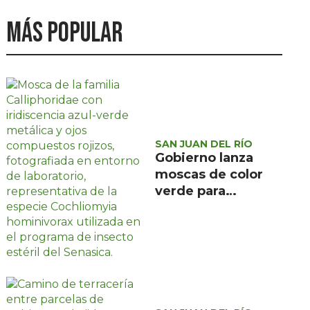
Más popular
SAN JUAN DEL RÍO
Gobierno lanza
moscas de color
verde para
combatir el
gusano
barrenador: no las
mates