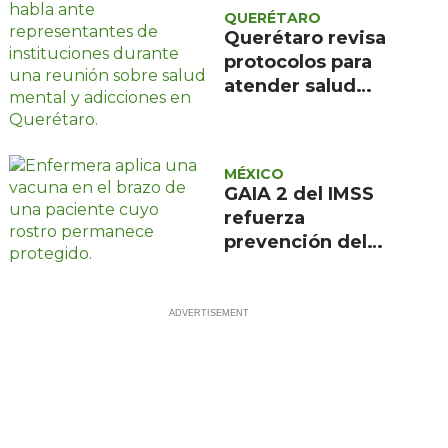
heridas
QUERÉTARO
Querétaro revisa
protocolos para
atender salud
mental y
adicciones
MÉXICO
GAIA 2 del IMSS
refuerza
prevención del
cáncer anal en
personas con VIH