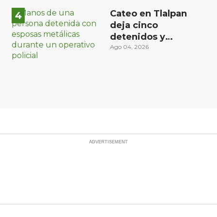
Cateo en Tlalpan
deja cinco
detenidos y
decomiso de droga
Ago 04, 2026
y un arma