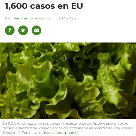
1,600 casos en EU
Mariana Torres García
Jul 17, 2026
La FDA investiga a un proveedor mexicano de lechuga iceberg como
origen aparente del mayor brote de ciclosporiasis registrado en Estados
Unidos.
Foto: Ilustrativa/ (
depositphotos
)