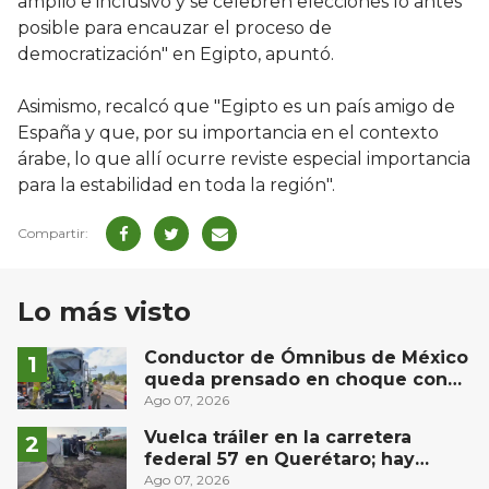
amplio e inclusivo y se celebren elecciones lo antes
posible para encauzar el proceso de
democratización" en Egipto, apuntó.
Asimismo, recalcó que "Egipto es un país amigo de
España y que, por su importancia en el contexto
árabe, lo que allí ocurre reviste especial importancia
para la estabilidad en toda la región".
Lo más visto
Conductor de Ómnibus de México
queda prensado en choque con
materialista en San Juan del Río
Ago 07, 2026
Vuelca tráiler en la carretera
federal 57 en Querétaro; hay
derrame de combustible
Ago 07, 2026