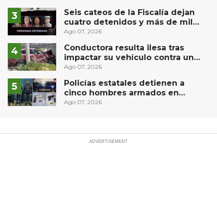
controlado, sin lesionados
Seis cateos de la Fiscalía dejan
cuatro detenidos y más de mil
dosis aseguradas en Querétaro
Ago 07, 2026
Conductora resulta ilesa tras
impactar su vehículo contra un
muro en Huimilpan
Ago 07, 2026
Policías estatales detienen a
cinco hombres armados en
Puebla capital
Ago 07, 2026