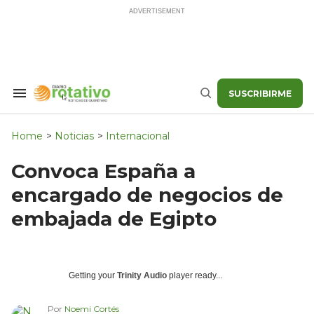
Skip
to
content
SUSCRIBIRME
Search
Buscar
&
Section
Navigation
Home
>
Noticias
>
Internacional
Convoca España a
encargado de negocios de
embajada de Egipto
Getting your
Trinity Audio
player ready...
Por
Noemi Cortés