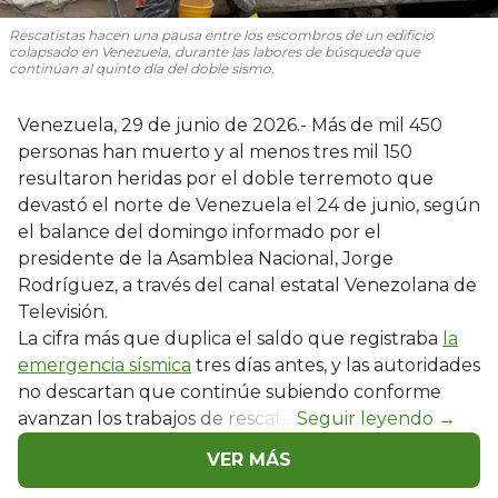
Rescatistas hacen una pausa entre los escombros de un edificio
colapsado en Venezuela, durante las labores de búsqueda que
continúan al quinto día del doble sismo.
Venezuela, 29 de junio de 2026.- Más de mil 450
personas han muerto y al menos tres mil 150
resultaron heridas por el doble terremoto que
devastó el norte de Venezuela el 24 de junio, según
el balance del domingo informado por el
presidente de la Asamblea Nacional, Jorge
Rodríguez, a través del canal estatal Venezolana de
Televisión.
La cifra más que duplica el saldo que registraba
la
emergencia sísmica
tres días antes, y las autoridades
no descartan que continúe subiendo conforme
avanzan los trabajos de rescate.
VER MÁS