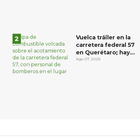
Vuelca tráiler en la
carretera federal 57
en Querétaro; hay
derrame de
Ago 07, 2026
combustible
controlado, sin
lesionados