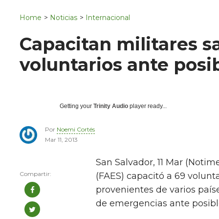
Navigation
San Juan del Río
Home
>
Noticias
>
Internacional
Municipios
Capacitan militares s
voluntarios ante posi
Getting your
Trinity Audio
player ready...
Por
Noemi Cortés
Mar 11, 2013
San Salvador, 11 Mar (Notim
(FAES) capacitó a 69 volunt
provenientes de varios país
de emergencias ante posible