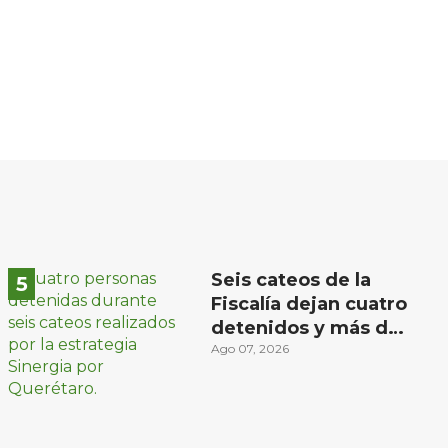
Seis cateos de la
Fiscalía dejan cuatro
detenidos y más de
mil dosis
Ago 07, 2026
aseguradas en
Querétaro