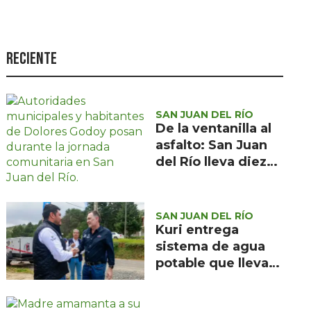
Seguridad
Ciencia y
tecnología
Reciente
Política
Turismo
SAN JUAN DEL RÍO
De la ventanilla al
Asuntos Sociales
asfalto: San Juan
Estilo de vida
del Río lleva diez
dependencias a
Opinión
Dolores Godoy
SAN JUAN DEL RÍO
Kuri entrega
sistema de agua
potable que lleva
el vital líquido a 24
comunidades de