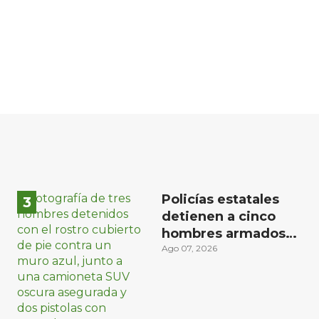
Policías estatales
detienen a cinco
hombres armados
en Puebla capital
Ago 07, 2026