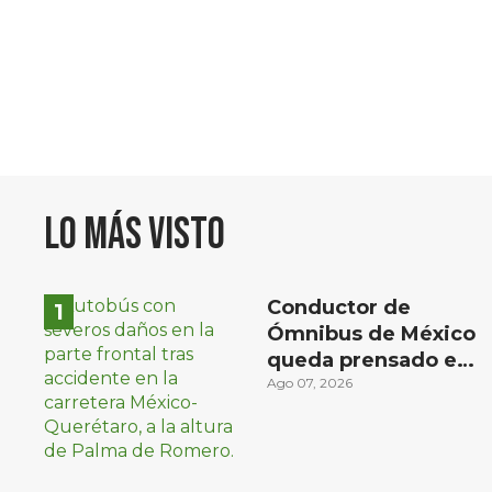
Lo más visto
Conductor de
Ómnibus de México
queda prensado en
choque con
Ago 07, 2026
materialista en San
Juan del Río