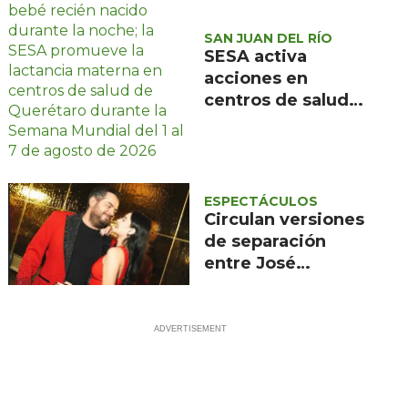
San Joaquín y
Cadereyta
SAN JUAN DEL RÍO
SESA activa
acciones en
centros de salud
de Querétaro por
Semana Mundial
de la Lactancia
Materna 2026
ESPECTÁCULOS
Circulan versiones
de separación
entre José
Eduardo Derbez y
Paola Dalay;
ninguno lo
confirma