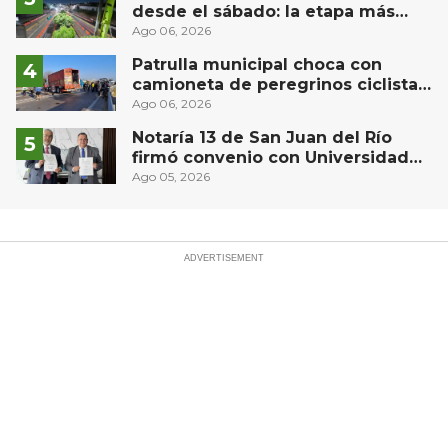
desde el sábado: la etapa más
compleja del operativo vial
Ago 06, 2026
Patrulla municipal choca con
camioneta de peregrinos ciclistas
en la autopista México-Querétaro
Ago 06, 2026
Notaría 13 de San Juan del Río
firmó convenio con Universidad
Privada del Bajío para recibir
Ago 05, 2026
estudiantes en prácticas