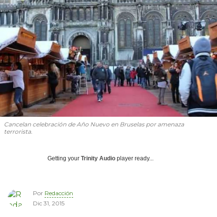
Cancelan celebración de Año Nuevo en Bruselas por amenaza
terrorista.
Getting your
Trinity Audio
player ready...
Por
Redacción
Dic 31, 2015