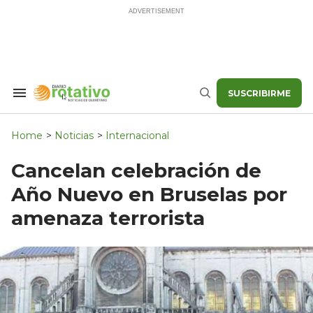
Skip
to
content
SUSCRIBIRME
Search
Buscar
&
Section
Navigation
Home
>
Noticias
>
Internacional
Cancelan celebración de
Año Nuevo en Bruselas por
amenaza terrorista