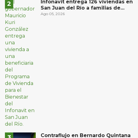
Infonavit entrega 126 viviendas en
San Juan del Río a familias de
bajos ingresos
Ago 05, 2026
Contraflujo en Bernardo Quintana