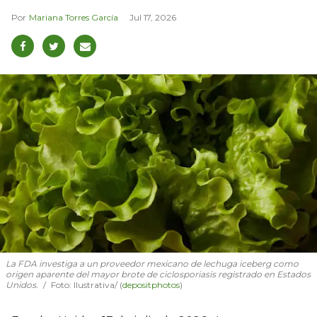
Mariana Torres García
Jul 17, 2026
La FDA investiga a un proveedor mexicano de lechuga iceberg como
origen aparente del mayor brote de ciclosporiasis registrado en Estados
Unidos.
Foto: Ilustrativa/ (
depositphotos
)