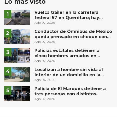
Lo más visto
Vuelca tráiler en la carretera
federal 57 en Querétaro; hay
derrame de combustible
Ago 07, 2026
controlado, sin lesionados
Conductor de Ómnibus de México
queda prensado en choque con
materialista en San Juan del Río
Ago 07, 2026
Policías estatales detienen a
cinco hombres armados en
Puebla capital
Ago 07, 2026
Localizan a hombre sin vida al
interior de un domicilio en la
comunidad El Rodeo, San Juan del
Ago 06, 2026
Río
Policía de El Marqués detiene a
tres personas con distintos
narcóticos
Ago 07, 2026