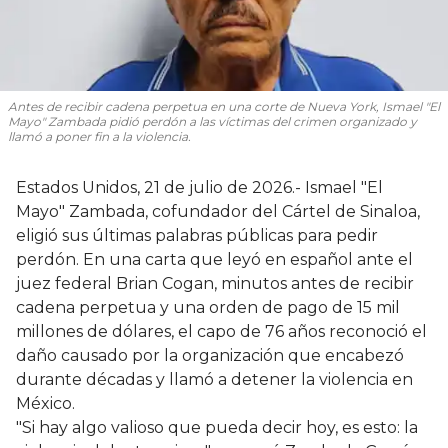
Antes de recibir cadena perpetua en una corte de Nueva York, Ismael "El
Mayo" Zambada pidió perdón a las víctimas del crimen organizado y
llamó a poner fin a la violencia.
Estados Unidos, 21 de julio de 2026.- Ismael "El
Mayo" Zambada, cofundador del Cártel de Sinaloa,
eligió sus últimas palabras públicas para pedir
perdón. En una carta que leyó en español ante el
juez federal Brian Cogan, minutos antes de recibir
cadena perpetua y una orden de pago de 15 mil
millones de dólares, el capo de 76 años reconoció el
daño causado por la organización que encabezó
durante décadas y llamó a detener la violencia en
México.
"Si hay algo valioso que pueda decir hoy, es esto: la