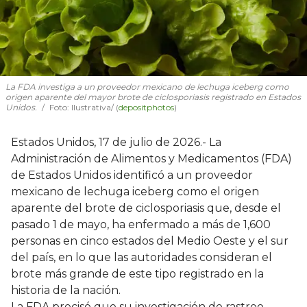
La FDA investiga a un proveedor mexicano de lechuga iceberg como
origen aparente del mayor brote de ciclosporiasis registrado en Estados
Unidos.
Foto: Ilustrativa/ (
depositphotos
)
Estados Unidos, 17 de julio de 2026.- La
Administración de Alimentos y Medicamentos (FDA)
de Estados Unidos identificó a un proveedor
mexicano de lechuga iceberg como el origen
aparente del brote de ciclosporiasis que, desde el
pasado 1 de mayo, ha enfermado a más de 1,600
personas en cinco estados del Medio Oeste y el sur
del país, en lo que las autoridades consideran el
brote más grande de este tipo registrado en la
historia de la nación.
La FDA precisó que su investigación de rastreo