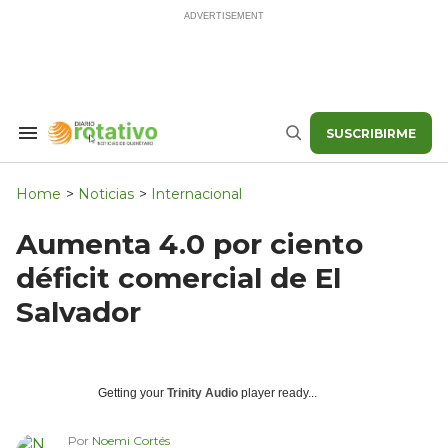
Skip
to
content
SUSCRIBIRME
Search
Buscar
&
Section
Navigation
Home
>
Noticias
>
Internacional
Aumenta 4.0 por ciento
déficit comercial de El
Salvador
Getting your
Trinity Audio
player ready...
Por
Noemi Cortés