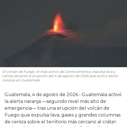
El volcán de Fuego, el más activo de Centroamérica, expulsa lava y
ceniza durante la erupción del 4 de agosto de 2026 que activó alerta
naranja en Guatemala
Guatemala, 4 de agosto de 2026.- Guatemala activó
la alerta naranja —segundo nivel más alto de
emergencia— tras una erupción del volcán de
Fuego que expulsa lava, gases y grandes columnas
de ceniza sobre el territorio más cercano al cráter.