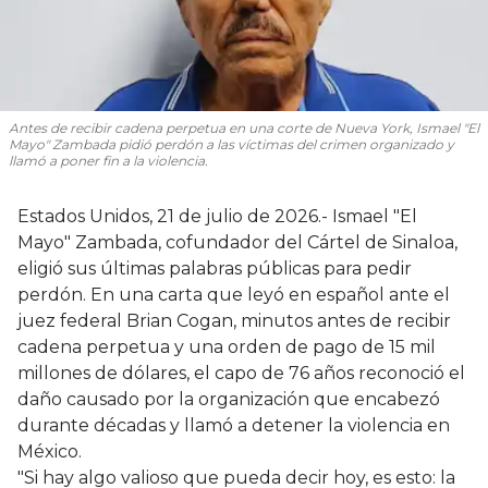
Antes de recibir cadena perpetua en una corte de Nueva York, Ismael "El
Mayo" Zambada pidió perdón a las víctimas del crimen organizado y
llamó a poner fin a la violencia.
Estados Unidos, 21 de julio de 2026.- Ismael "El
Mayo" Zambada, cofundador del Cártel de Sinaloa,
eligió sus últimas palabras públicas para pedir
perdón. En una carta que leyó en español ante el
juez federal Brian Cogan, minutos antes de recibir
cadena perpetua y una orden de pago de 15 mil
millones de dólares, el capo de 76 años reconoció el
daño causado por la organización que encabezó
durante décadas y llamó a detener la violencia en
México.
"Si hay algo valioso que pueda decir hoy, es esto: la