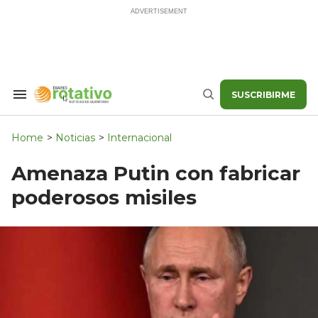
Skip
to
content
SUSCRIBIRME
Search
Buscar
&
Section
Navigation
Home
>
Noticias
>
Internacional
Amenaza Putin con fabricar
poderosos misiles