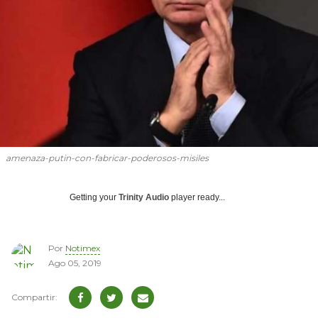
amenaza-putin-con-fabricar-poderosos-misiles
Getting your
Trinity Audio
player ready...
Por
Notimex
Ago 05, 2019