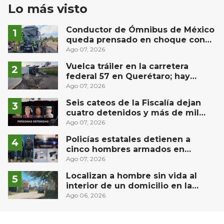
Lo más visto
Conductor de Ómnibus de México
queda prensado en choque con
materialista en San Juan del Río
Ago 07, 2026
Vuelca tráiler en la carretera
federal 57 en Querétaro; hay
derrame de combustible
Ago 07, 2026
controlado, sin lesionados
Seis cateos de la Fiscalía dejan
cuatro detenidos y más de mil
dosis aseguradas en Querétaro
Ago 07, 2026
Policías estatales detienen a
cinco hombres armados en
Puebla capital
Ago 07, 2026
Localizan a hombre sin vida al
interior de un domicilio en la
comunidad El Rodeo, San Juan del
Ago 06, 2026
Río