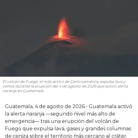
El volcán de Fuego, el más activo de Centroamérica, expulsa lava y
ceniza durante la erupción del 4 de agosto de 2026 que activó alerta
naranja en Guatemala
Guatemala, 4 de agosto de 2026.- Guatemala activó
la alerta naranja —segundo nivel más alto de
emergencia— tras una erupción del volcán de
Fuego que expulsa lava, gases y grandes columnas
de ceniza sobre el territorio más cercano al cráter.