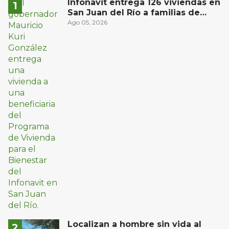
Infonavit entrega 126 viviendas en
San Juan del Río a familias de
bajos ingresos
Ago 05, 2026
Localizan a hombre sin vida al