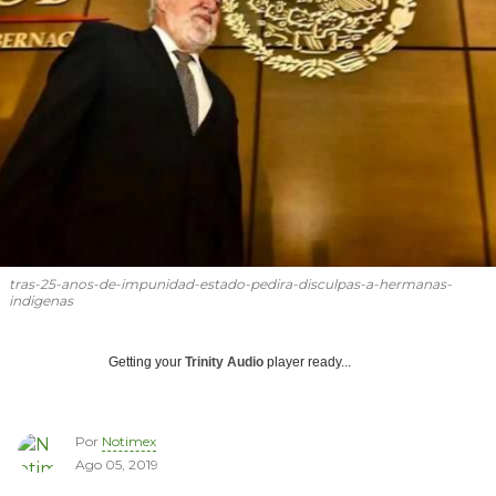
tras-25-anos-de-impunidad-estado-pedira-disculpas-a-hermanas-
indigenas
Getting your
Trinity Audio
player ready...
Por
Notimex
Ago 05, 2019