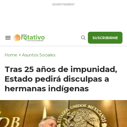
Skip
to
content
SUSCRIBIRME
Search
Buscar
&
Section
Navigation
Home
>
Asuntos Sociales
Tras 25 años de impunidad,
Estado pedirá disculpas a
hermanas indígenas