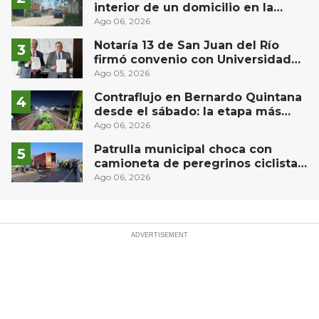
interior de un domicilio en la
comunidad El Rodeo, San Juan del
Ago 06, 2026
Río
Notaría 13 de San Juan del Río
firmó convenio con Universidad
Privada del Bajío para recibir
Ago 05, 2026
estudiantes en prácticas
Contraflujo en Bernardo Quintana
desde el sábado: la etapa más
compleja del operativo vial
Ago 06, 2026
Patrulla municipal choca con
camioneta de peregrinos ciclistas
en la autopista México-Querétaro
Ago 06, 2026