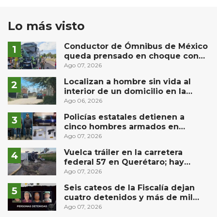
Lo más visto
Conductor de Ómnibus de México
queda prensado en choque con
materialista en San Juan del Río
Ago 07, 2026
Localizan a hombre sin vida al
interior de un domicilio en la
comunidad El Rodeo, San Juan del
Ago 06, 2026
Río
Policías estatales detienen a
cinco hombres armados en
Puebla capital
Ago 07, 2026
Vuelca tráiler en la carretera
federal 57 en Querétaro; hay
derrame de combustible
Ago 07, 2026
controlado, sin lesionados
Seis cateos de la Fiscalía dejan
cuatro detenidos y más de mil
dosis aseguradas en Querétaro
Ago 07, 2026