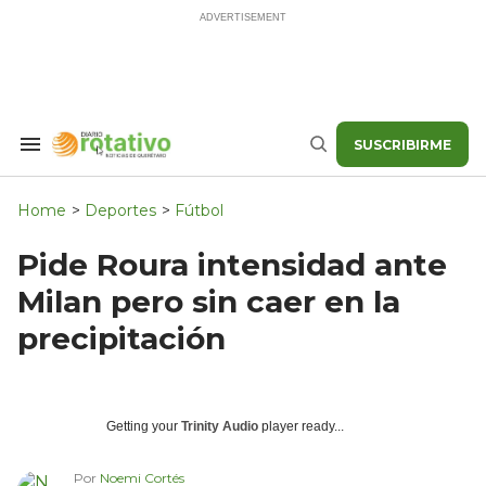
Skip
to
content
SUSCRIBIRME
Search
Buscar
&
Section
Navigation
Home
>
Deportes
>
Fútbol
Pide Roura intensidad ante
Milan pero sin caer en la
precipitación
Getting your
Trinity Audio
player ready...
Por
Noemi Cortés