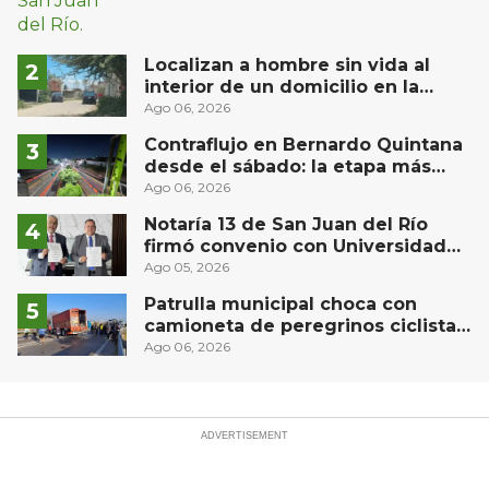
Localizan a hombre sin vida al
interior de un domicilio en la
comunidad El Rodeo, San Juan del
Ago 06, 2026
Río
Contraflujo en Bernardo Quintana
desde el sábado: la etapa más
compleja del operativo vial
Ago 06, 2026
Notaría 13 de San Juan del Río
firmó convenio con Universidad
Privada del Bajío para recibir
Ago 05, 2026
estudiantes en prácticas
Patrulla municipal choca con
camioneta de peregrinos ciclistas
en la autopista México-Querétaro
Ago 06, 2026