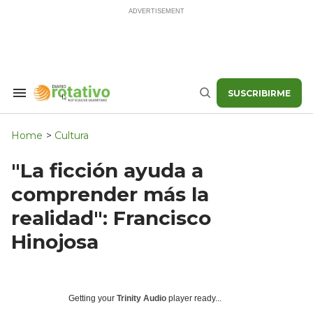
Skip
to
content
SUSCRIBIRME
Search
Buscar
&
Section
Navigation
Home
>
Cultura
"La ficción ayuda a
comprender más la
realidad": Francisco
Hinojosa
Getting your
Trinity Audio
player ready...