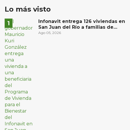
Lo más visto
Infonavit entrega 126 viviendas en
San Juan del Río a familias de
bajos ingresos
Ago 05, 2026