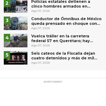
Policías estatales detienen a
cinco hombres armados en
Puebla capital
Ago 07, 2026
Conductor de Ómnibus de México
queda prensado en choque con
materialista en San Juan del Río
Ago 07, 2026
Vuelca tráiler en la carretera
federal 57 en Querétaro; hay
derrame de combustible
Ago 07, 2026
controlado, sin lesionados
Seis cateos de la Fiscalía dejan
cuatro detenidos y más de mil
dosis aseguradas en Querétaro
Ago 07, 2026