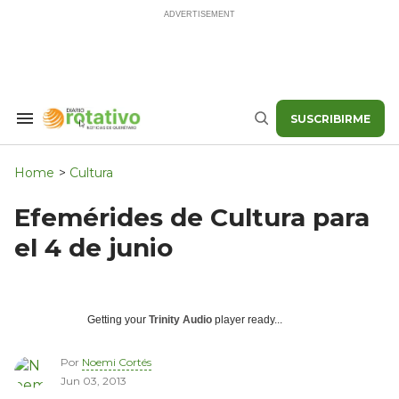
Skip
to
content
SUSCRIBIRME
Search
Buscar
&
Section
Navigation
Home
>
Cultura
Efemérides de Cultura para
el 4 de junio
Getting your
Trinity Audio
player ready...
Por
Noemi Cortés
Jun 03, 2013