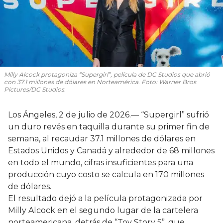
Milly Alcock protagoniza “Supergirl”, película de DC Studios que abrió
con 37.1 millones de dólares en Norteamérica. Foto: Warner Bros.
Pictures/DC Studios.
Los Ángeles, 2 de julio de 2026.— “Supergirl” sufrió
un duro revés en taquilla durante su primer fin de
semana, al recaudar 37.1 millones de dólares en
Estados Unidos y Canadá y alrededor de 68 millones
en todo el mundo, cifras insuficientes para una
producción cuyo costo se calcula en 170 millones
de dólares.
El resultado dejó a la película protagonizada por
Milly Alcock en el segundo lugar de la cartelera
norteamericana, detrás de “Toy Story 5”, que