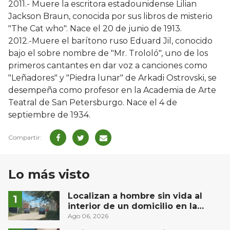
2011.- Muere la escritora estadounidense Lilian
Jackson Braun, conocida por sus libros de misterio
"The Cat who". Nace el 20 de junio de 1913.
2012.-Muere el barítono ruso Eduard Jil, conocido
bajo el sobre nombre de "Mr. Trololó", uno de los
primeros cantantes en dar voz a canciones como
"Leñadores" y "Piedra lunar" de Arkadi Ostrovski, se
desempeña como profesor en la Academia de Arte
Teatral de San Petersburgo. Nace el 4 de
septiembre de 1934.
Lo más visto
Localizan a hombre sin vida al
interior de un domicilio en la
comunidad El Rodeo, San Juan del
Ago 06, 2026
Río