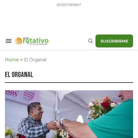
Skip
to
content
SUSCRIBIRME
Search
Buscar
&
Section
Navigation
Home
>
El Organal
el organal