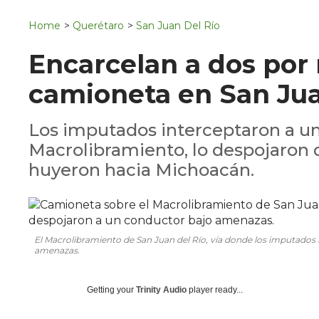
Navigation
San Juan del Río
Home
>
Querétaro
>
San Juan Del Río
Municipios
Encarcelan a dos por 
camioneta en San Jua
Los imputados interceptaron a un
Macrolibramiento, lo despojaron 
huyeron hacia Michoacán.
El Macrolibramiento de San Juan del Río, vía donde los imputados 
amenazas.
Getting your
Trinity Audio
player ready...