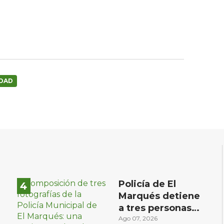
IDAD
Policía de El
Marqués detiene
a tres personas
con distintos
Ago 07, 2026