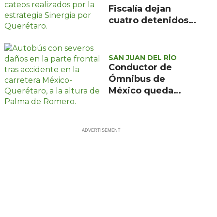
Fiscalía dejan
cuatro detenidos y
más de mil dosis
aseguradas en
Querétaro
SAN JUAN DEL RÍO
Conductor de
Ómnibus de
México queda
prensado en
choque con
materialista en
San Juan del Río