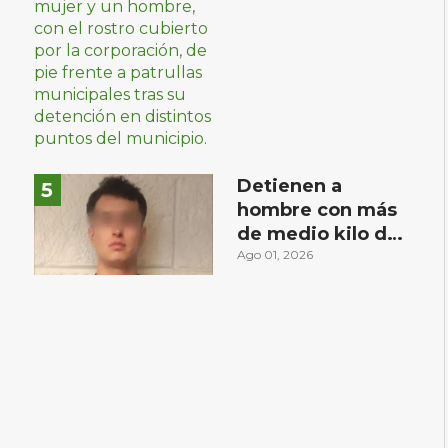
narcóticos
Detienen a
hombre con más
s
de medio kilo de
droga en
Ago 01, 2026
Rincones del
Marqués