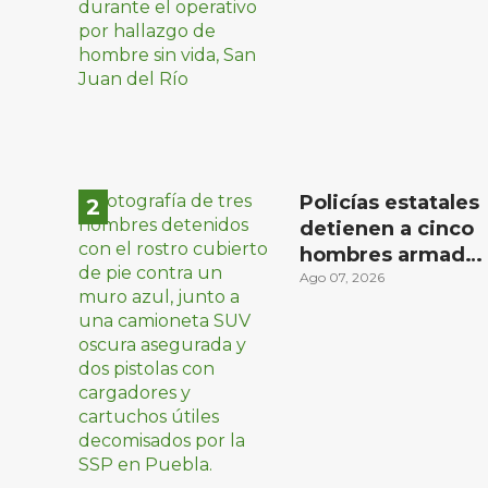
comunidad El
Rodeo, San Juan
del Río
Policías estatales
detienen a cinco
hombres armado
en Puebla capital
Ago 07, 2026