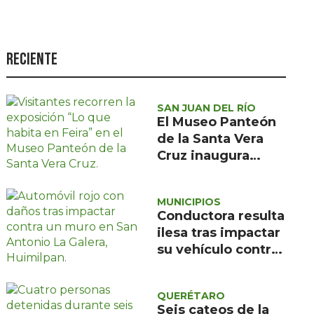
Seguridad
Ciencia y
tecnología
Reciente
Política
Turismo
SAN JUAN DEL RÍO
El Museo Panteón
Asuntos Sociales
de la Santa Vera
Cruz inaugura
Estilo de vida
exposición de
Opinión
pintura de María
MUNICIPIOS
de la Feira
Conductora resulta
ilesa tras impactar
su vehículo contra
un muro en
Huimilpan
QUERÉTARO
Seis cateos de la