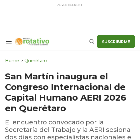
Skip
to
content
SUSCRIBIRME
Search
Buscar
&
Section
Navigation
Home
>
Querétaro
San Martín inaugura el
Congreso Internacional de
Capital Humano AERI 2026
en Querétaro
El encuentro convocado por la
Secretaría del Trabajo y la AERI sesiona
dos días con especialistas nacionales e