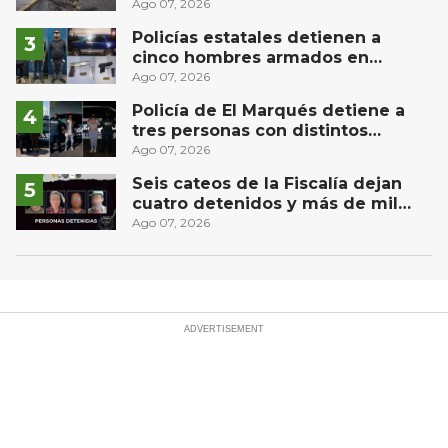
derrame de combustible
Ago 07, 2026
controlado, sin lesionados
Policías estatales detienen a
cinco hombres armados en
Puebla capital
Ago 07, 2026
Policía de El Marqués detiene a
tres personas con distintos
narcóticos
Ago 07, 2026
Seis cateos de la Fiscalía dejan
cuatro detenidos y más de mil
dosis aseguradas en Querétaro
Ago 07, 2026