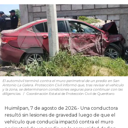
El automóvil terminó contra el muro perimetral de un predio en San
Antonio La Galera. Protección Civil informó que, tras revisar el vehículo
y la zona, se determinaron condiciones seguras para continuar con las
diligencias.
Coordinación Estatal de Protección Civil de Querétaro
Huimilpan, 7 de agosto de 2026.- Una conductora
resultó sin lesiones de gravedad luego de que el
vehículo que conducía impactó contra el muro