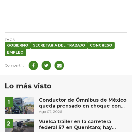
GOBIERNO
SECRETARIA DEL TRABAJO
CONGRESO
EMPLEO
Lo más visto
Conductor de Ómnibus de México
queda prensado en choque con
materialista en San Juan del Río
Ago 07, 2026
Vuelca tráiler en la carretera
federal 57 en Querétaro; hay