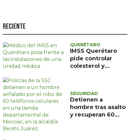
Seguridad
Ciencia y
tecnología
Reciente
Política
QUERÉTARO
Turismo
IMSS Querétaro
pide controlar
Asuntos Sociales
colesterol y
Estilo de vida
triglicéridos en
sangre
Opinión
SEGURIDAD
Detienen a
hombre tras asalto
y recuperan 60
celulares en
Mixcoac