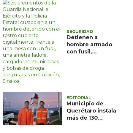
SEGURIDAD
Detienen a
hombre armado
con fusil,
ametralladora y
fentanilo en
Culiacán
EDITORIAL
Municipio de
Querétaro instala
más de 130
luminarias LED en
el Libramiento