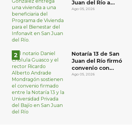
Juan del Río a
familias de bajos
Ago 05, 2026
ingresos
Notaría 13 de San
Juan del Río firmó
convenio con
Universidad Privada
Ago 05, 2026
del Bajío para recibir
estudiantes en
prácticas