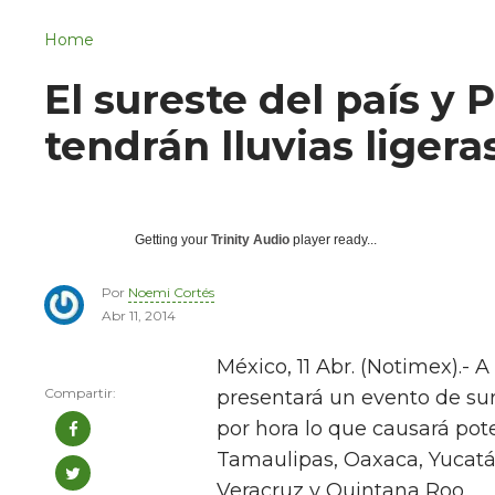
Navigation
San Juan del Río
Home
Municipios
El sureste del país y
tendrán lluvias ligera
Getting your
Trinity Audio
player ready...
Por
Noemi Cortés
Abr 11, 2014
México, 11 Abr. (Notimex).- A
presentará un evento de su
por hora lo que causará pote
Tamaulipas, Oaxaca, Yucatá
Veracruz y Quintana Roo.