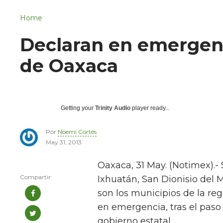
Navigation
San Juan del Río
Home
Municipios
Declaran en emergenc
de Oaxaca
Getting your
Trinity Audio
player ready...
Por
Noemi Cortés
May 31, 2013
Oaxaca, 31 May. (Notimex).
Ixhuatán, San Dionisio del 
son los municipios de la re
en emergencia, tras el paso
gobierno estatal.