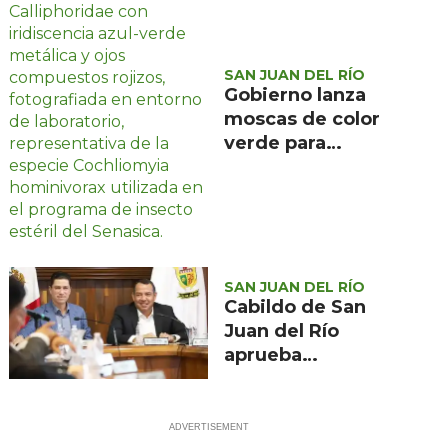
medios
SAN JUAN DEL RÍO
Gobierno lanza
moscas de color
verde para
combatir el
gusano
barrenador: no las
mates
SAN JUAN DEL RÍO
Cabildo de San
Juan del Río
aprueba
descuentos en
traslado de
dominio para