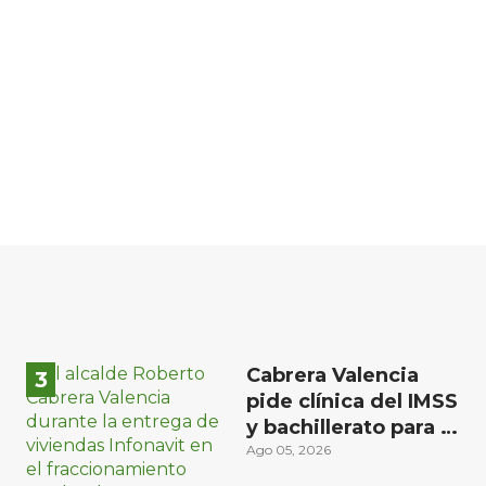
Cabrera Valencia
pide clínica del IMSS
y bachillerato para la
zona oriente de San
Ago 05, 2026
Juan del Río