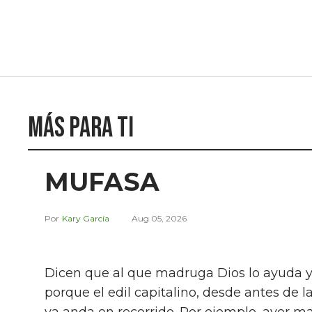
Más para ti
MUFASA
Kary García
Aug 05, 2026
Dicen que al que madruga Dios lo ayuda y F
porque el edil capitalino, desde antes de la
ya anda en recorrido. Por ejemplo, ayer m