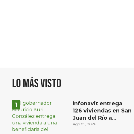
Lo más visto
Infonavit entrega
126 viviendas en San
Juan del Río a
familias de bajos
Ago 05, 2026
ingresos