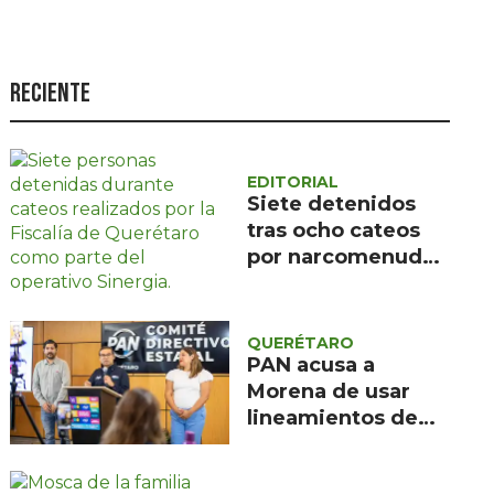
Seguridad
Ciencia y
tecnología
Reciente
Política
Turismo
EDITORIAL
Siete detenidos
Asuntos Sociales
tras ocho cateos
Estilo de vida
por narcomenudeo
en Querétaro y
Opinión
Corregidora
QUERÉTARO
PAN acusa a
Morena de usar
lineamientos de
audiencias para
censurar a los