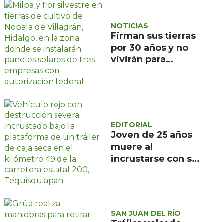
NOTICIAS
Firman sus tierras
por 30 años y no
vivirán para
recuperarlas: el
negocio solar que
devora a Nopala de
Villagrán, en
Hidalgo
EDITORIAL
Joven de 25 años
muere al
incrustarse con su
camioneta bajo un
tráiler en la
carretera estatal
200, en
SAN JUAN DEL RÍO
Tequisquiapan