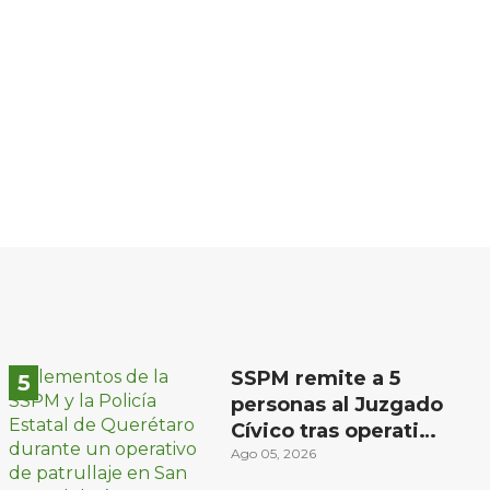
SSPM remite a 5
personas al Juzgado
Cívico tras operativo
en San Juan del Río
Ago 05, 2026