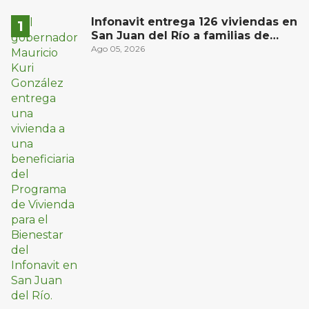
Infonavit entrega 126 viviendas en
San Juan del Río a familias de
bajos ingresos
Ago 05, 2026