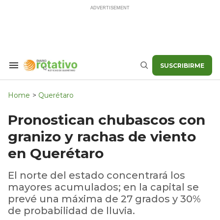
Skip
to
content
SUSCRIBIRME
Search
Buscar
&
Section
Navigation
Home
>
Querétaro
Pronostican chubascos con
granizo y rachas de viento
en Querétaro
El norte del estado concentrará los
mayores acumulados; en la capital se
prevé una máxima de 27 grados y 30%
de probabilidad de lluvia.