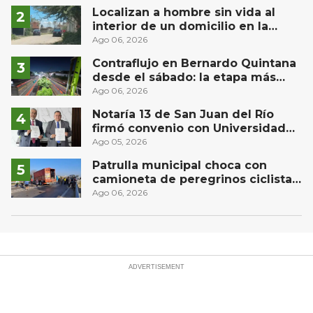
Localizan a hombre sin vida al
interior de un domicilio en la
comunidad El Rodeo, San Juan del
Ago 06, 2026
Río
Contraflujo en Bernardo Quintana
desde el sábado: la etapa más
compleja del operativo vial
Ago 06, 2026
Notaría 13 de San Juan del Río
firmó convenio con Universidad
Privada del Bajío para recibir
Ago 05, 2026
estudiantes en prácticas
Patrulla municipal choca con
camioneta de peregrinos ciclistas
en la autopista México-Querétaro
Ago 06, 2026