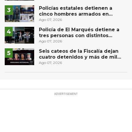
controlado, sin lesionados
Policías estatales detienen a
cinco hombres armados en
Puebla capital
Ago 07, 2026
Policía de El Marqués detiene a
tres personas con distintos
narcóticos
Ago 07, 2026
Seis cateos de la Fiscalía dejan
cuatro detenidos y más de mil
dosis aseguradas en Querétaro
Ago 07, 2026