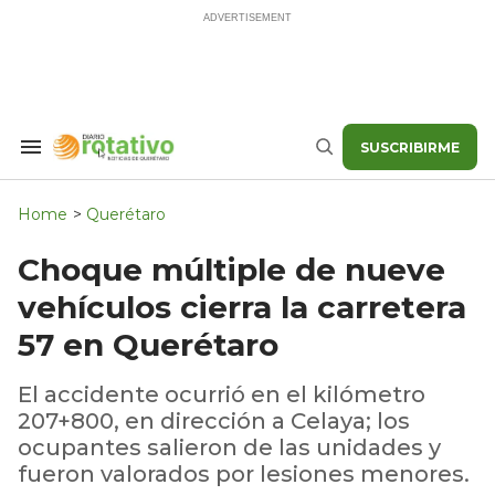
Skip
to
content
SUSCRIBIRME
Search
Buscar
&
Section
Navigation
Home
>
Querétaro
Choque múltiple de nueve
vehículos cierra la carretera
57 en Querétaro
El accidente ocurrió en el kilómetro
207+800, en dirección a Celaya; los
ocupantes salieron de las unidades y
fueron valorados por lesiones menores.