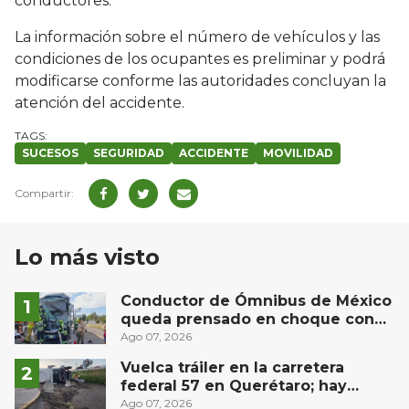
conductores.
La información sobre el número de vehículos y las
condiciones de los ocupantes es preliminar y podrá
modificarse conforme las autoridades concluyan la
atención del accidente.
SUCESOS
SEGURIDAD
ACCIDENTE
MOVILIDAD
Lo más visto
Conductor de Ómnibus de México
queda prensado en choque con
materialista en San Juan del Río
Ago 07, 2026
Vuelca tráiler en la carretera
federal 57 en Querétaro; hay
derrame de combustible
Ago 07, 2026