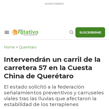
Skip
to
content
SUSCRIBIRME
Search
Buscar
&
Section
Navigation
Home
>
Querétaro
Intervendrán un carril de la
carretera 57 en la Cuesta
China de Querétaro
El estado solicitó a la federación
señalamientos preventivos y carruseles
viales tras las lluvias que afectaron la
estabilidad de los terraplenes