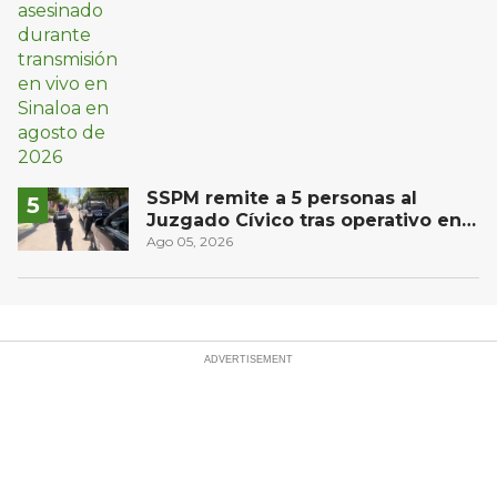
SSPM remite a 5 personas al
Juzgado Cívico tras operativo en
San Juan del Río
Ago 05, 2026