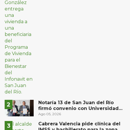
Notaría 13 de San Juan del Río
firmó convenio con Universidad
Privada del Bajío para recibir
Ago 05, 2026
estudiantes en prácticas
Cabrera Valencia pide clínica del
IMSS y bachillerato para la zona