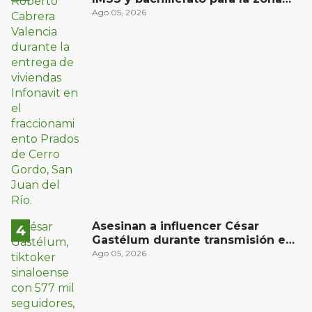
oriente de San Juan del Río
Ago 05, 2026
Asesinan a influencer César
Gastélum durante transmisión en
vivo en Sinaloa
Ago 05, 2026