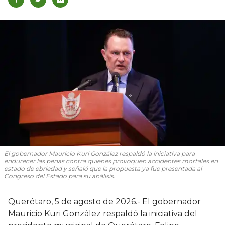
El gobernador Mauricio Kuri González respaldó la iniciativa para
endurecer las penas contra quienes provoquen accidentes mortales en
estado de ebriedad y señaló que la propuesta ya fue presentada al
Congreso del Estado para su análisis.
Querétaro, 5 de agosto de 2026.- El gobernador
Mauricio Kuri González respaldó la iniciativa del