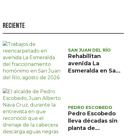
Seguridad
Ciencia y
tecnología
Reciente
Política
Turismo
SAN JUAN DEL RÍO
Rehabilitan
Asuntos Sociales
avenida La
Estilo de vida
Esmeralda en San
Juan del Río tras 15
Opinión
años sin
mantenimiento
PEDRO ESCOBEDO
Pedro Escobedo
lleva décadas sin
planta de
tratamiento y sus