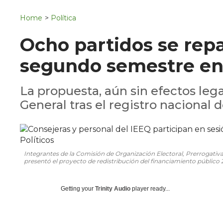
Navigation
San Juan del Río
Home
>
Política
Municipios
Ocho partidos se repa
segundo semestre en
La propuesta, aún sin efectos leg
General tras el registro nacional
Integrantes de la Comisión de Organización Electoral, Prerrogativas
presentó el proyecto de redistribución del financiamiento público 
Getting your
Trinity Audio
player ready...