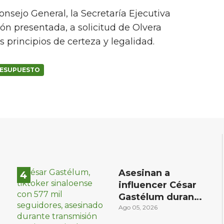
onsejo General, la Secretaría Ejecutiva
ión presentada, a solicitud de Olvera
 principios de certeza y legalidad.
ESUPUESTO
Asesinan a
influencer César
Gastélum durante
transmisión en
Ago 05, 2026
vivo en Sinaloa