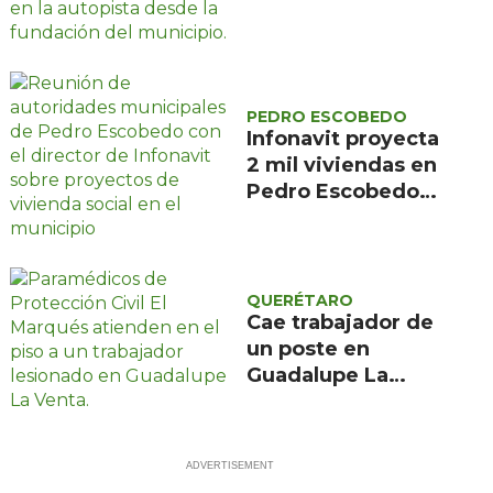
aguas negras
descargan en la
autopista
PEDRO ESCOBEDO
Infonavit proyecta
2 mil viviendas en
Pedro Escobedo
para trabajadores
de bajos ingresos
QUERÉTARO
Cae trabajador de
un poste en
Guadalupe La
Venta, El Marqués