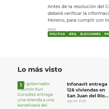
Antes de la resolución del C
deberá verificar la informac
Moreno, para cumplir con los
POLITICA
IEEQ
ELECCIONES
PR
Lo más visto
Infonavit entrega
126 viviendas en
San Juan del Río a
familias de bajos
Ago 05, 2026
ingresos