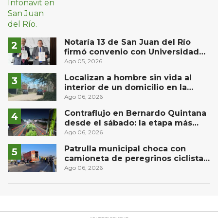
Notaría 13 de San Juan del Río
firmó convenio con Universidad
Privada del Bajío para recibir
Ago 05, 2026
estudiantes en prácticas
Localizan a hombre sin vida al
interior de un domicilio en la
comunidad El Rodeo, San Juan del
Ago 06, 2026
Río
Contraflujo en Bernardo Quintana
desde el sábado: la etapa más
compleja del operativo vial
Ago 06, 2026
Patrulla municipal choca con
camioneta de peregrinos ciclistas
en la autopista México-Querétaro
Ago 06, 2026