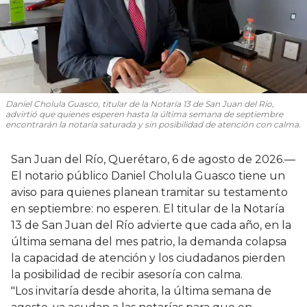
Daniel Cholula Guasco, titular de la Notaría 13 de San Juan del Río,
advirtió que quienes esperen hasta la última semana de septiembre
encontrarán la notaría saturada y sin posibilidad de atención con calma.
San Juan del Río, Querétaro, 6 de agosto de 2026.—
El notario público Daniel Cholula Guasco tiene un
aviso para quienes planean tramitar su testamento
en septiembre: no esperen. El titular de la Notaría
13 de San Juan del Río advierte que cada año, en la
última semana del mes patrio, la demanda colapsa
la capacidad de atención y los ciudadanos pierden
la posibilidad de recibir asesoría con calma.
"Los invitaría desde ahorita, la última semana de