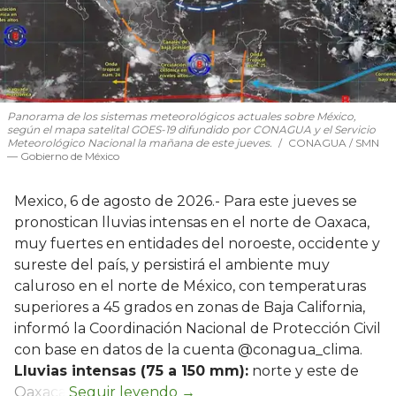
Panorama de los sistemas meteorológicos actuales sobre México,
según el mapa satelital GOES-19 difundido por CONAGUA y el Servicio
Meteorológico Nacional la mañana de este jueves.
CONAGUA / SMN
— Gobierno de México
Mexico, 6 de agosto de 2026.- Para este jueves se
pronostican lluvias intensas en el norte de Oaxaca,
muy fuertes en entidades del noroeste, occidente y
sureste del país, y persistirá el ambiente muy
caluroso en el norte de México, con temperaturas
superiores a 45 grados en zonas de Baja California,
informó la Coordinación Nacional de Protección Civil
con base en datos de la cuenta @conagua_clima.
Lluvias intensas (75 a 150 mm):
norte y este de
Oaxaca.