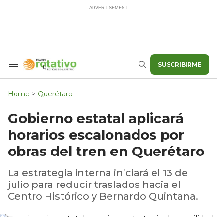
Skip
to
content
SUSCRIBIRME
Search
Buscar
&
Section
Navigation
Home
>
Querétaro
Gobierno estatal aplicará
horarios escalonados por
obras del tren en Querétaro
La estrategia interna iniciará el 13 de
julio para reducir traslados hacia el
Centro Histórico y Bernardo Quintana.